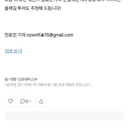
올레길 투어도 추천해 드립니다!
전호진 기자 rurxnrlfak15@gmail.com
[원문 보기]
홈
여행
인포매틱스뷰
>
>
방학엔 여기 어때? 꼭 가봐야 할 7월 국내 여행지 추천 LIST 6
>
0