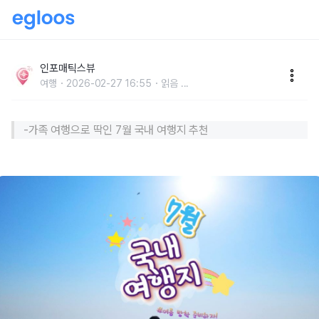
방학엔 여기 어때? 꼭 가봐야 할 7월 국내 여행지 추천
LIST 6
인포매틱스뷰
여행
2026-02-27 16:55
읽음
...
-가족 여행으로 딱인 7월 국내 여행지 추천