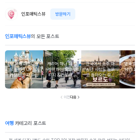
인포매틱스뷰
방문하기
인포매틱스뷰
의 모든 포스트
전 세계 디즈니랜
캐리어 하나 더 챙
한국에서 소주 마
영국 흑
드 순위 TOP 10!
겨야 하는 도쿄 빈
시던 사람도 눈뜨
담긴 요리
가장 방문자 수가
티지 & 스트리트
고 돌아오는 유럽
추천
많은 성지는 어디
쇼핑 스폿
와인 도시 탐방
일까?
이전
다음
여행
카테고리 포스트