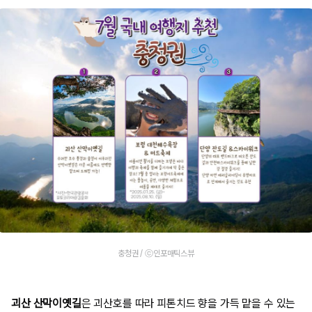
충청권 / ⓒ인포매틱스뷰
괴산 산막이옛길
은 괴산호를 따라 피톤치드 향을 가득 맡을 수 있는