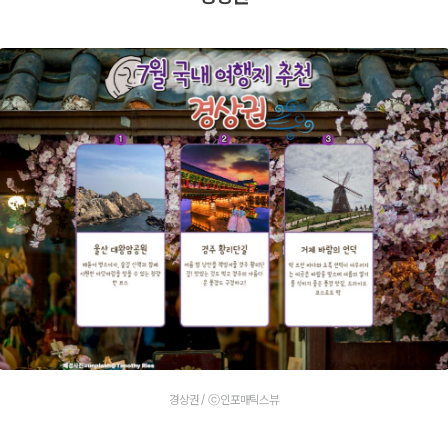
경상권 / ⓒ인포매틱스뷰