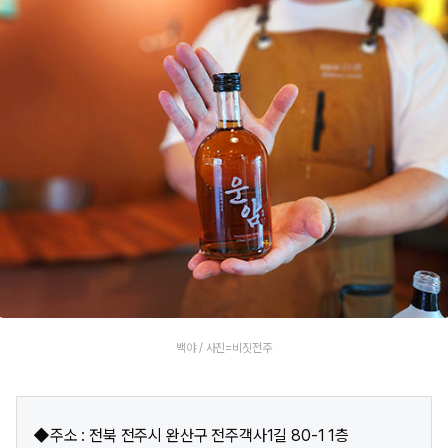
백야 / 사진=비짓전주
◆주소 : 전북 전주시 완산구 전주객사1길 80-1 1층