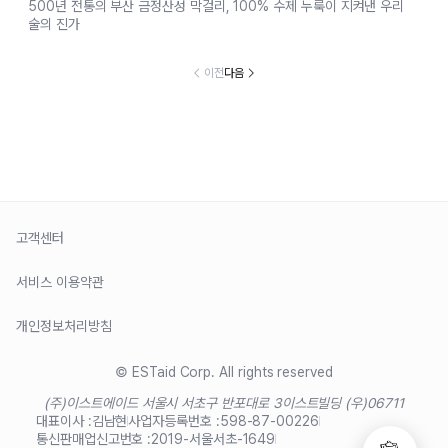
500년 전통의 부산 금정산성 막걸리, 100% 수제 누룩이 지켜낸 우리
술의 진가
이전
다음
고객센터
서비스 이용약관
개인정보처리방침
© ESTaid Corp. All rights reserved
(주)이스트에이드 서울시 서초구 반포대로 3
이스트빌딩 (우)06711
대표이사 :
김남현
사업자등록번호 :
598-87-00226
통신판매업신고번호 :
2019-서울서초-1649