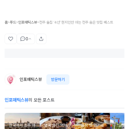
홈
푸드
인포매틱스뷰
전주 술집 ‘4선’ 현지인만 아는 전주 숨은 맛집 베스트
>
>
>
0
인포매틱스뷰
방문하기
인포매틱스뷰
의 모든 포스트
한국에서 소주 마
영국 흑인 역사가
음식 맛 없기로
“교토 