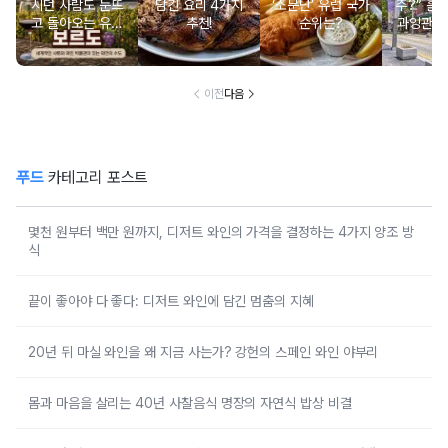
시던 사람도 눈뜨
담긴 요리 4가지
‘소문난’ 유럽 국가
주?” 홀
고 돌아오는 유럽
추천!
순위는?
과잉관광
와인 도시 탐방
있는 세계
행지 순
이전
다음
푸드
카테고리 포스트
몇천 원부터 백만 원까지, 디저트 와인의 가격을 결정하는 4가지 양조 방
식
끝이 좋아야 다 좋다: 디저트 와인에 담긴 멈춤의 지혜
20년 뒤 마실 와인을 왜 지금 사는가? 강헌의 스페인 와인 야부리
몸과 마음을 살리는 40년 사찰음식 명장의 자연식 밥상 비결