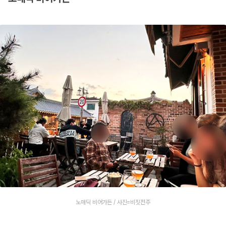
노매딕 비어가든 / 사진=비짓전주