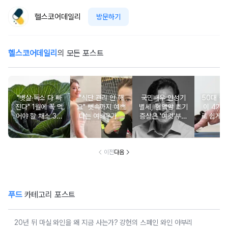
헬스코어데일리
방문하기
헬스코어데일리
의 모든 포스트
"뱃살·독소 다 빠
"식단 관리 안 해
국민배우 안성기
50대 
진다" 1월에 꼭 먹
요" 뼛속까지 예쁘
별세, 혈액암 초기
이 4가지
어야 할 채소 3위
다는 여배우가 4
증상은 '이것'부터
로 쉽게 
당근, 2위 비트, 1
년째 유지 중인 운
시작됩니다
세
위는?
동법
이전
다음
푸드
카테고리 포스트
20년 뒤 마실 와인을 왜 지금 사는가? 강헌의 스페인 와인 야부리