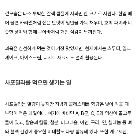
겉모습은 다소 투박한 갈색 껍질에 사과만 한 크기로 자란다. 한입 베
어 물면 카라멜처럼 짙은 단맛이 입안을 가득 채우며, 호박 파이와 비
슷한 풍미와 함께 구아바처럼 거친 식감이 느껴진다.
과육은 신선하게 먹는 것이 가장 맛있지만, 현지에서는 스무디, 밀크
셰이크, 아이스크림, 디저트 재료로도 널리 활용된다.
사포딜라를 먹으면 생기는 일
사포딜라는 열량이 높지만 지방과 콜레스테롤 함량은 낮아 먹을 때
부담이 적은 과일이다. 여기에 비타민 A, B군, C, E와 엽산이 골고루
들어 있고, 칼슘과 칼륨, 철분, 마그네슘, 아연, 구리, 인, 셀레늄 등 뼈
와 혈액 건강에 중요한 미네랄도 다량 함유돼 있다. 또한 케르세틴,