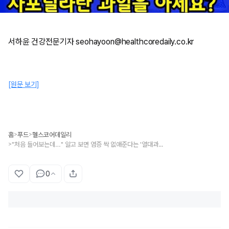
서하윤 건강전문기자 seohayoon@healthcoredaily.co.kr
[원문 보기]
홈
푸드
헬스코어데일리
>
>
"처음 들어보는데…" 알고 보면 염증 싹 없애준다는 '열대과일'
>
0