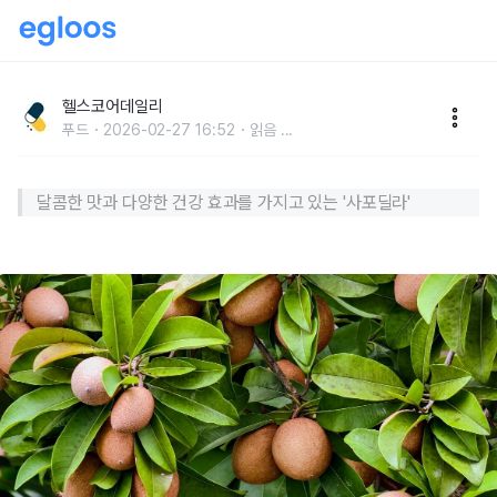
"처음 들어보는데…" 알고 보면 염증 싹 없애준다는 '열
대과일'
헬스코어데일리
푸드
2026-02-27 16:52
읽음
...
​달콤한 맛과 다양한 건강 효과를 가지고 있는 '사포딜라'