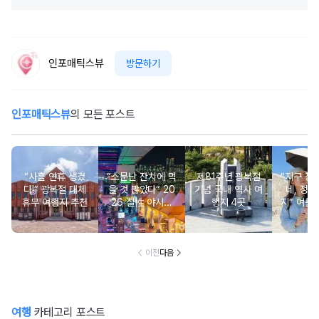
인포매틱스뷰
방문하기
인포매틱스뷰
의 모든 포스트
“사흘 연휴 생겼
“소문난 잔치에 먹
제81주년 광복절
“지구 정
다!” 광복절 대체
을 것 많았다” 20
기념 국내 역사 여
네, 정도
휴무 여행지 추천
26 칠性 야시장
행지 4곳
지” 여름
야맥페스티벌 가
광선 
봐야 하는 이유
이전
다음
여행
카테고리 포스트