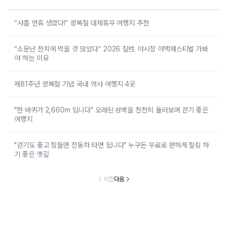
“사흘 연휴 생겼다!” 광복절 대체휴무 여행지 추천
“소문난 잔치에 먹을 것 많았다” 2026 칠性 야시장 야맥페스티벌 가봐
야 하는 이유
제81주년 광복절 기념 국내 역사 여행지 4곳
"한 바퀴가 2,660m 입니다" 오래된 성벽을 천천히 둘러보며 걷기 좋은
여행지
"걷기도 좋고 힘들면 전동차 타면 됩니다" 누구든 무료로 편하게 힐링 하
기 좋은 옛길
이전
다음