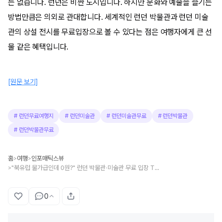
는 없습니다. 런던은 비싼 도시입니다. 하지만 문화와 예술을 즐기는
방법만큼은 의외로 관대합니다. 세계적인 런던 박물관과 런던 미술
관의 상설 전시를 무료입장으로 볼 수 있다는 점은 여행자에게 큰 선
물 같은 혜택입니다.
[원문 보기]
#
런던무료여행지
#
런던미술관
#
런던미술관무료
#
런던박물관
#
런던박물관무료
홈
여행
인포매틱스뷰
>
>
"북유럽 물가급인데 0원?" 런던 박물관·미술관 무료 입장 TOP 5
>
0