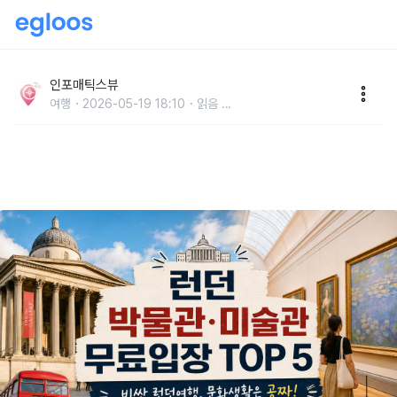
"북유럽 물가급인데 0원?" 런던 박물관·미술관 무료 입
장 TOP 5
인포매틱스뷰
여행
2026-05-19 18:10
읽음
...