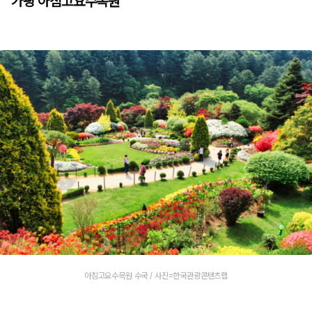
가평 아침고요수목원
아침고요수목원 수국 / 사진=한국관광콘텐츠랩