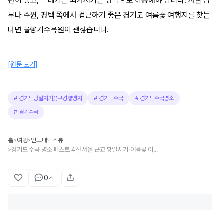
편이 좋고, 쓰레기는 되가져가는 방식으로 이용해야 합니다. 서울 남
부나 수원, 평택 쪽에서 접근하기 좋은 경기도 여름꽃 여행지를 찾는
다면 물향기수목원이 괜찮습니다.
[원문 보기]
#
경기도당일치기꽃구경옇앵지
#
경기도수국
#
경기도수국명소
#
경기수국
홈
여행
인포매틱스뷰
>
>
경기도 수국 명소 베스트 4선 서울 근교 당일치기·여름꽃 여행지·수목원 나들이 정리
>
0