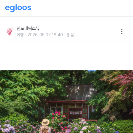
경기도 수국 명소 베스트 4선 서울 근교 당일치기·여름
꽃 여행지·수목원 나들이 정리
인포매틱스뷰
여행
2026-05-17 18:40
읽음
...