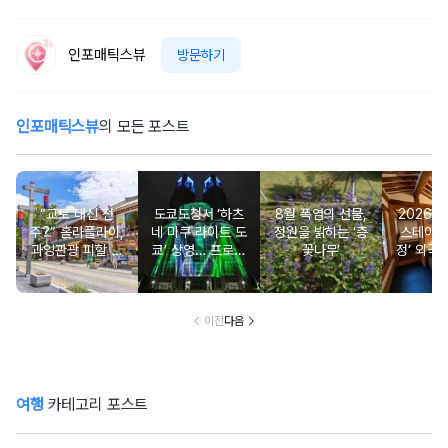
인포매틱스뷰
방문하기
인포매틱스뷰
의 모든 포스트
“교토 대신 전
도쿄도청서 ‘하츠
8월 폭염의 선물,
2026 
주?” 홀라플라이,
네 미쿠 라이트 도
정원을 밝히는 ‘층
스테이 ‘
과잉관광 피할 수
쿄’ 상영… 프로젝
꽃나무’
정’ 외국
있는 세계 대체 여
션 매핑 신규 작품
도 ‘서울
행지 순위 발표
선보여
이전
다음
여행
카테고리 포스트