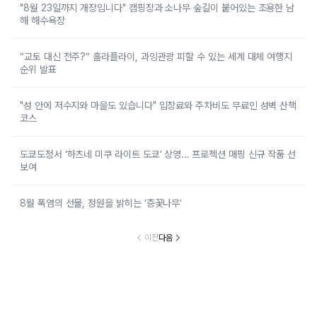
"8월 23일까지 개장입니다" 캠핑장과 소나무 숲길이 붙어있는 조용한 남
해 해수욕장
“교토 대신 전주?” 홀라플라이, 과잉관광 피할 수 있는 세계 대체 여행지
순위 발표
"성 안에 저수지와 마을도 있습니다" 입장료와 주차비도 무료인 성벽 산책
코스
도쿄도청서 ‘하츠네 미쿠 라이트 도쿄’ 상영… 프로젝션 매핑 신규 작품 선
보여
8월 폭염의 선물, 정원을 밝히는 ‘층꽃나무’
이전
다음