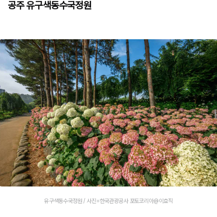
공주 유구색동수국정원
유구색동수국정원 / 사진=한국관광공사 포토코리아@이효직