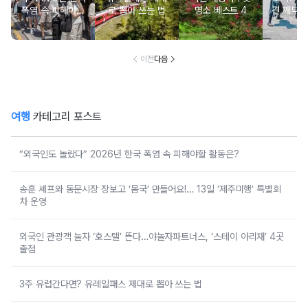
폭염 속 피해야할
로 뽑아 쓰는 법
명소 베스트 4
견 깨부수
활동은?
일 나고야
이전
다음
여행
카테고리 포스트
“외국인도 놀랐다” 2026년 한국 폭염 속 피해야할 활동은?
송훈 셰프와 동문시장 장보고 ‘몸국’ 만들어요!… 13일 ‘제주미행’ 특별회
차 운영
외국인 관광객 늘자 ‘호스텔’ 뜬다…야놀자파트너스, ‘스테이 아리재’ 4곳
출점
3주 유럽간다면? 유레일패스 제대로 뽑아 쓰는 법