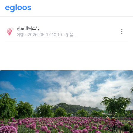
초여름 수국 명소 5 전국에서 만나는 여름꽃 나들이 산
책 코스 추천
인포매틱스뷰
여행
2026-05-17 10:10
읽음
...