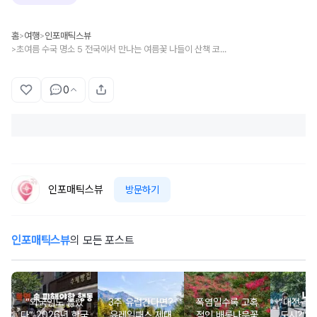
홈
여행
인포매틱스뷰
>
>
초여름 수국 명소 5 전국에서 만나는 여름꽃 나들이 산책 코스 추천
>
0
인포매틱스뷰
방문하기
인포매틱스뷰
의 모든 포스트
“외국인도 놀랐
3주 유럽간다면?
폭염일수록 고혹
“대전급 
다” 2026년 한국
유레일패스 제대
적인 배롱나무꽃
도시?” 