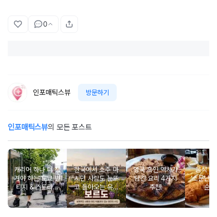
0
인포매틱스뷰
방문하기
인포매틱스뷰
의 모든 포스트
캐리어 하나 더 챙
한국에서 소주 마
영국 흑인 역사가
음식 맛
겨야 하는 도쿄 빈
시던 사람도 눈뜨
담긴 요리 4가지
‘소문난’ 
티지 & 스트리트
고 돌아오는 유럽
추천!
순위
쇼핑 스폿
와인 도시 탐방