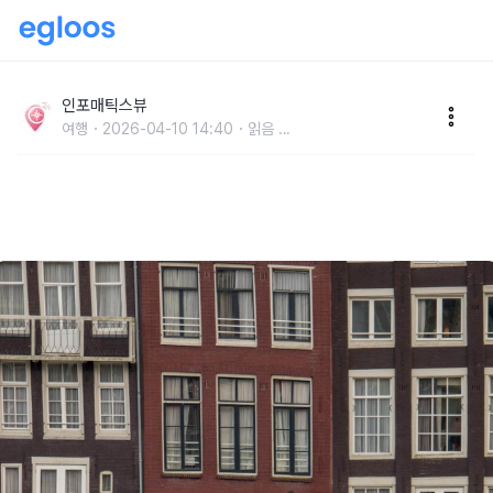
네덜란드 여행코스 일정표 암스테르담, 잔세스칸스, 델
프트까지
인포매틱스뷰
여행
2026-04-10 14:40
읽음
...