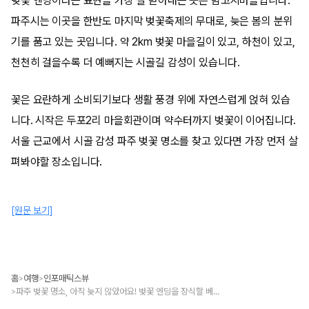
벚꽃 엔딩이라는 표현을 가장 잘 받아내는 곳은 밤고지마을입니다.
파주시는 이곳을 한반도 마지막 벚꽃축제의 무대로, 늦은 봄의 분위
기를 품고 있는 곳입니다. 약 2km 벚꽃 마을길이 있고, 하천이 있고,
천천히 걸을수록 더 예뻐지는 시골길 감성이 있습니다.
꽃은 요란하게 소비되기보다 생활 풍경 위에 자연스럽게 얹혀 있습
니다. 시작은 두포2리 마을회관이며 약수터까지 벚꽃이 이어집니다.
서울 근교에서 시골 감성 파주 벚꽃 명소를 찾고 있다면 가장 먼저 살
펴봐야할 장소입니다.
[원문 보기]
홈
여행
인포매틱스뷰
>
>
파주 벚꽃 명소, 아직 늦지 않았어요! 벚꽃 엔딩을 장식할 베스트 5
>