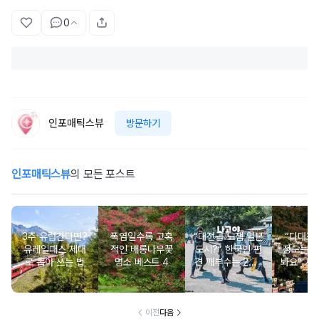
0
인포매틱스뷰
방문하기
인포매틱스뷰
의 모든 포스트
3주 유럽간다면?
폭염일수록 고혹
“대전급 노잼 일본
“다대포 
유레일패스 제대
적인 배롱나무꽃
도시?” 한국인 편
정도는 
로 뽑아 쓰는 법
명소 베스트 4
견 깨부수는 2박3
봐요” 서
일 나고야 여행 코
스
이전
다음