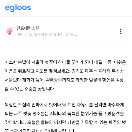
파주 벚꽃 명소, 아직 늦지 않았어요! 벚꽃 엔딩을 장식
할 베스트 5
인포매틱스뷰
여행
2026-04-03 13:10
읽음
...
따스한 봄볕에 서울의 벚꽃이 하나둘 꽃비가 되어 내릴 때쯤, 아쉬운
마음을 뒤로하고 지도를 펼쳐보세요. 경기도 파주는 지리적 특성상
서울보다 개화가 늦어, 4월 중순까지도 화려한 벚꽃의 향연을 감상
할 수 있는 소중한 곳입니다.
복잡한 도심의 인파에서 벗어나 탁 트인 자유로를 달리면 마주하게
되는 파주 벚꽃 명소들은 저마다의 독특한 분위기를 품고 방문객을
맞이합니다. 오늘은 올봄의 마지막 낭만을 기록할 수 있는 파주의 벚
꽃 스팟 4곳을 자세히 안내해 드립니다.