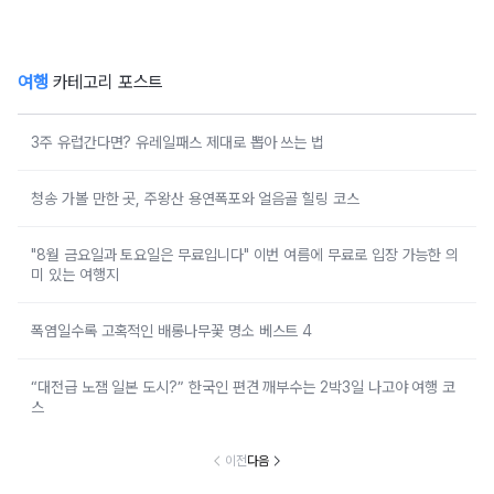
여행
카테고리 포스트
3주 유럽간다면? 유레일패스 제대로 뽑아 쓰는 법
청송 가볼 만한 곳, 주왕산 용연폭포와 얼음골 힐링 코스
"8월 금요일과 토요일은 무료입니다" 이번 여름에 무료로 입장 가능한 의
미 있는 여행지
폭염일수록 고혹적인 배롱나무꽃 명소 베스트 4
“대전급 노잼 일본 도시?” 한국인 편견 깨부수는 2박3일 나고야 여행 코
스
이전
다음