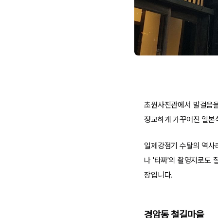
초원사진관에서 발걸음을 
정교하게 가꾸어진 일본식
일제강점기 수탈의 역사라
나 '타짜'의 촬영지로도
장입니다.
경암동 철길마을