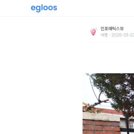
“군산은 뭐가 유명해?” 2026년 꼭 가야 할 군
인포매틱스뷰
여행
2026-03-2