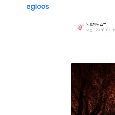
바르셀로나 1일 코스 필수 스폿, 사그라다 파밀
인포매틱스뷰
여행
2026-03-09