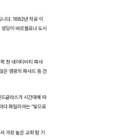
다. 1882년 착공 이
이 성당이 바르셀로나 도시
 꽉 찬 네이티비티 파사
않은 영광의 파사드 등 건
인드글라스가 시간대에 따
그라다 파밀리아는 “빛으로
서 가장 높은 교회 탑 기