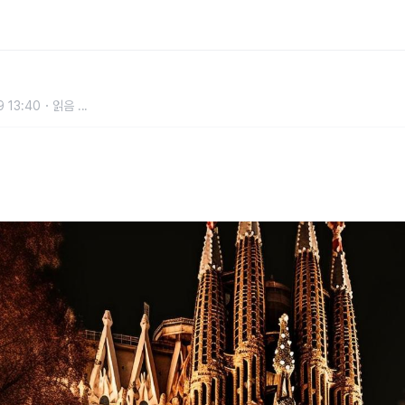
리아 일정·예매·구엘공원 연계 팁
 13:40
읽음
...