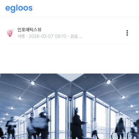
유럽 환승 공항, 시간만 넉넉하면 끝날 줄 알았죠? 함정
은 따로 있습니다
인포매틱스뷰
여행
2026-03-07 09:10
읽음
...