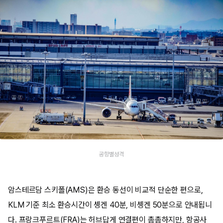
공항별성격
암스테르담 스키폴(AMS)은 환승 동선이 비교적 단순한 편으로,
KLM 기준 최소 환승시간이 솅겐 40분, 비솅겐 50분으로 안내됩니
다. 프랑크푸르트(FRA)는 허브답게 연결편이 촘촘하지만, 항공사