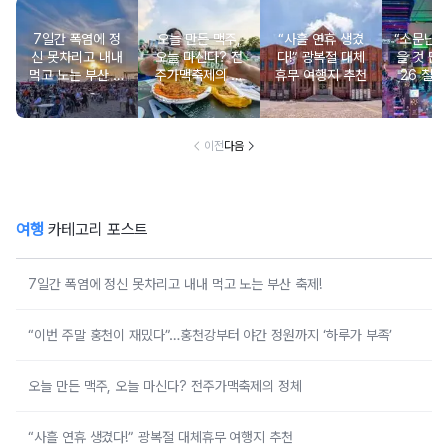
7일간 폭염에 정
오늘 만든 맥주,
“사흘 연휴 생겼
“소문난 
신 못차리고 내내
오늘 마신다? 전
다!” 광복절 대체
을 것 많았
먹고 노는 부산 축
주가맥축제의 정
휴무 여행지 추천
26 칠性
제!
체
야맥페스
봐야 하
이전
다음
여행
카테고리 포스트
7일간 폭염에 정신 못차리고 내내 먹고 노는 부산 축제!
“이번 주말 홍천이 재밌다”…홍천강부터 야간 정원까지 ‘하루가 부족’
오늘 만든 맥주, 오늘 마신다? 전주가맥축제의 정체
“사흘 연휴 생겼다!” 광복절 대체휴무 여행지 추천