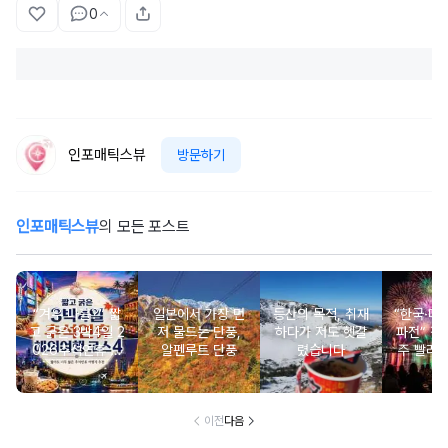
0
인포매틱스뷰
방문하기
인포매틱스뷰
의 모든 포스트
“겨우 나흘?” 짧
일본에서 가장 먼
등산의 목적, 취재
“한국·미국
고 굵은 3박4일 2
저 물드는 단풍,
하다가 저도 헷갈
파전” 작년보다 3
026추석연휴 해
알펜루트 단풍
렸습니다
주 빨라진
외여행 코스 모음.
서울세계
zip
이전
다음