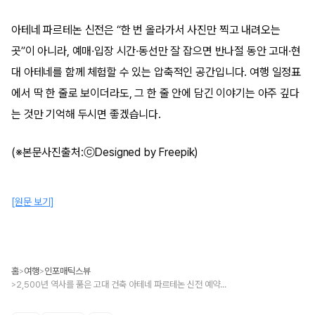
아테네 파르테논 신전은 “한 번 올라가서 사진만 찍고 내려오는
곳”이 아니라, 예매·입장 시간·동선만 잘 잡으면 반나절 동안 고대·현
대 아테네를 함께 체험할 수 있는 압축적인 공간입니다. 여행 일정표
에서 딱 한 줄로 보이더라도, 그 한 줄 안에 담긴 이야기는 아주 깊다
는 것만 기억해 두시면 좋겠습니다.
(※본문사진출처:ⓒDesigned by Freepik)
[원문 보기]
홈
여행
인포매틱스뷰
>
>
2,500년 역사를 품은 고대 건축 아테네 파르테논 신전 예약·입장·동선 꿀팁
>