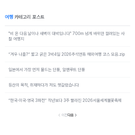
여행
카테고리 포스트
"비 온 다음 날이나 새벽이 대박입니다" 700m 넘게 바위만 깔려있는 사
찰 여행지
“겨우 나흘?” 짧고 굵은 3박4일 2026추석연휴 해외여행 코스 모음.zip
일본에서 가장 먼저 물드는 단풍, 알펜루트 단풍
등산의 목적, 취재하다가 저도 헷갈렸습니다
“한국·미국·영국 3파전” 작년보다 3주 빨라진 2026서울세계불꽃축제
이전
다음