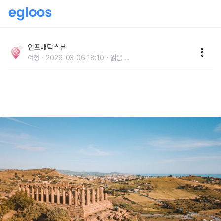
2,500년 역사를 품은 고대 건축 아테네 파르테논 신전
예약·입장·동선 꿀팁
인포매틱스뷰
여행
2026-03-06 18:10
읽음
...