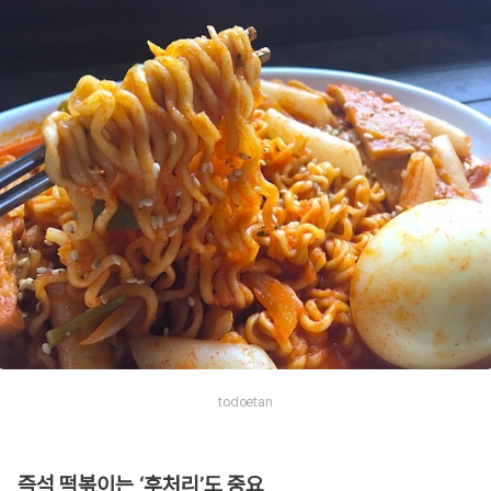
todoetan
즉석 떡볶이는 ‘후처리’도 중요