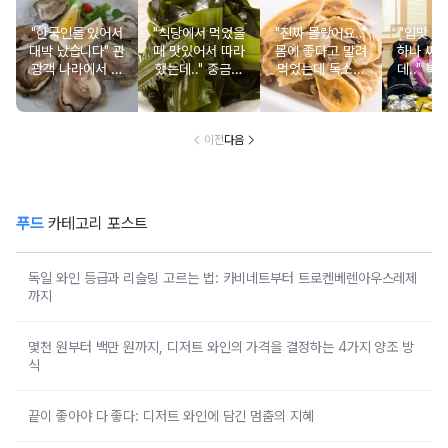
"한국인들 있어서
"식당에서 먹었을
"진짜 몰랐어요.."
"입맛 없
대박 났습니다" 관
때 맛있어서 따라
몸에 좋다고 말려
하나 싸
광객 나라에서 남
했는데.." 중금속
먹었는데 독소를
데.." 북
녀노소 보양식처
싹 다 빠질 줄 몰
먹고 있었던 의외
외로 안 
럼 먹는 음식
랐어요
의 음식
건
이전
다음
푸드
카테고리 포스트
독일 와인 등급과 리슬링 고르는 법: 카비네트부터 트로켄베렌아우스레제
까지
몇천 원부터 백만 원까지, 디저트 와인의 가격을 결정하는 4가지 양조 방
식
끝이 좋아야 다 좋다: 디저트 와인에 담긴 멈춤의 지혜