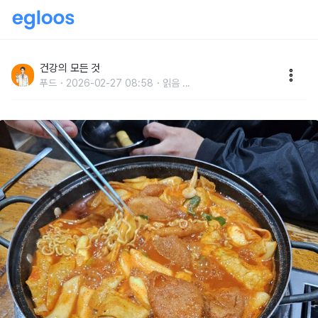
떡볶이는 "즉석 떡볶이"로만 끓여 드세요, 의사는 이렇게
만 먹습니다.
건강의 모든 것
푸드
2026-02-27 08:58
읽음
...