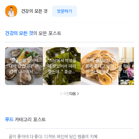
건강의 모든 것
방문하기
건강의 모든 것
의 모든 포스트
"한국인들 있어서
"식당에서 먹었을
"진짜 몰랐어요.."
"입맛 없
대박 났습니다" 관
때 맛있어서 따라
몸에 좋다고 말려
하나 싸
광객 나라에서 남
했는데.." 중금속
먹었는데 독소를
데.." 북
녀노소 보양식처
싹 다 빠질 줄 몰
먹고 있었던 의외
외로 안 
럼 먹는 음식
랐어요
의 음식
건
이전
다음
푸드
카테고리 포스트
끝이 좋아야 다 좋다: 디저트 와인에 담긴 멈춤의 지혜