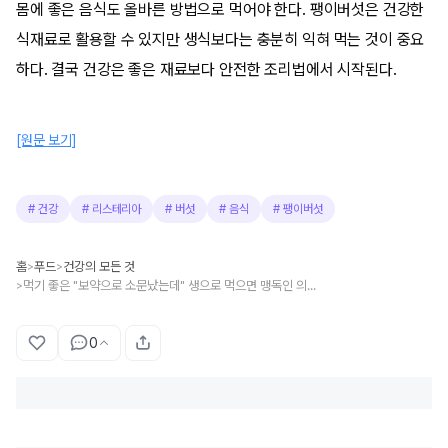
몸에 좋은 음식도 올바른 방법으로 먹어야 한다. 팽이버섯은 건강한
식재료로 활용할 수 있지만 생식보다는 충분히 익혀 먹는 것이 중요
하다. 결국 건강은 좋은 재료보다 안전한 조리법에서 시작된다.
[원문 보기]
#
건강
#
리스테리아
#
버섯
#
음식
#
팽이버섯
홈
푸드
건강의 모든 것
>
>
먹기 좋은 "보약으로 소문났는데" 생으로 먹으면 맹독인 의외의 음식
>
0