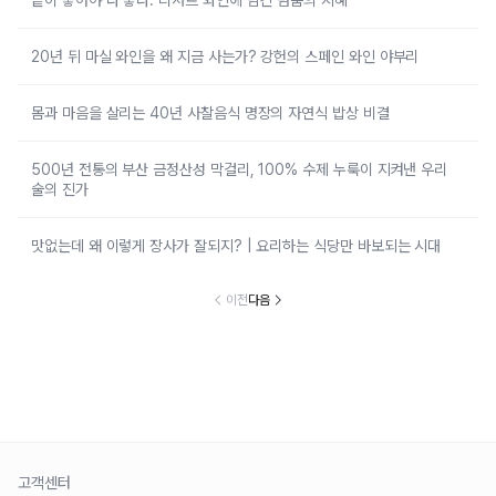
끝이 좋아야 다 좋다: 디저트 와인에 담긴 멈춤의 지혜
20년 뒤 마실 와인을 왜 지금 사는가? 강헌의 스페인 와인 야부리
몸과 마음을 살리는 40년 사찰음식 명장의 자연식 밥상 비결
500년 전통의 부산 금정산성 막걸리, 100% 수제 누룩이 지켜낸 우리
술의 진가
맛없는데 왜 이렇게 장사가 잘되지? | 요리하는 식당만 바보되는 시대
이전
다음
고객센터