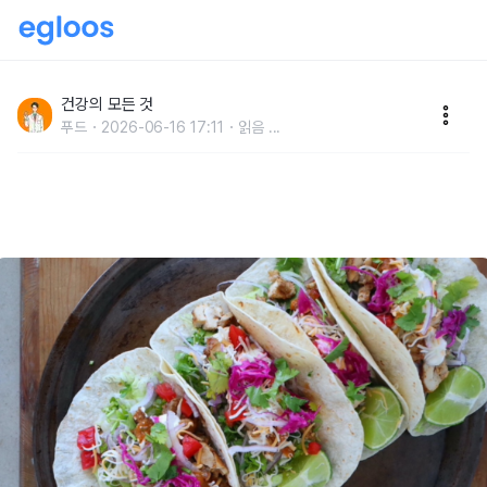
멕시코에선 "길거리 천 원짜리 보양식인데" 한국에선 먹
기 힘들다는 '이 음식'
건강의 모든 것
푸드
2026-06-16 17:11
읽음
...