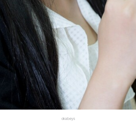
okabeys