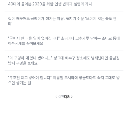
40대에 돌아본 2030을 위한 인생 법칙과 실행의 가치
집이 깨끗해도 곰팡이가 생기는 이유: 놓치기 쉬운 '보이지 않는 습도 관
리'
"굳어서 안 나올 일이 없어집니다" 소금이나 고추가루 담아둔 조미료 통에
이쑤시개를 꽂아보세요
"이 구멍이 왜 있나 봤더니..." 싱크대 배수구 청소해도 냄새난다면 물넘침
방지 구멍을 보세요
"무조건 떼고 넣어야 합니다" 여름철 도시락에 방울토마토 꼭지 그대로 넣
으면 생기는 일
이전
다음