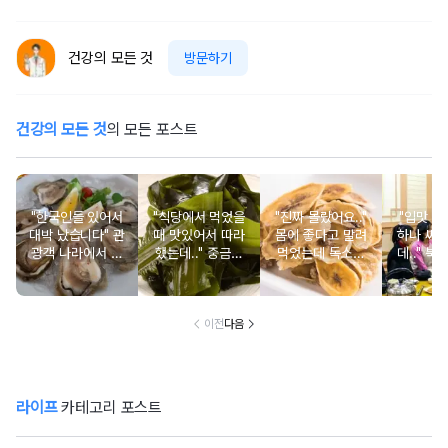
건강의 모든 것
방문하기
건강의 모든 것
의 모든 포스트
"한국인들 있어서
"식당에서 먹었을
"진짜 몰랐어요.."
"입맛 없
대박 났습니다" 관
때 맛있어서 따라
몸에 좋다고 말려
하나 싸
광객 나라에서 남
했는데.." 중금속
먹었는데 독소를
데.." 북
녀노소 보양식처
싹 다 빠질 줄 몰
먹고 있었던 의외
외로 안 
럼 먹는 음식
랐어요
의 음식
건
이전
다음
라이프
카테고리 포스트