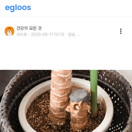
쌀뜨물 모았다가 "꼭 여기에 부으세요" 온 가족 건강 살
리는 의외의 방법
건강의 모든 것
라이프
2026-06-11 10:10
읽음
...