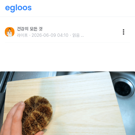
"한 달간 놔뒀다간 곰팡이 독소 넘쳐납니다" 의사들이 제
일 경악한 물건 1위
건강의 모든 것
라이프
2026-06-09 04:10
읽음
...