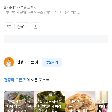
홈
라이프
건강의 모든 것
>
>
"한 달간 놔뒀다간 곰팡이 독소 넘쳐납니다" 의사들이 제일 경악한 물건 1위
>
0
건강의 모든 것
방문하기
건강의 모든 것
의 모든 포스트
"한국인들 있어서
"식당에서 먹었을
"진짜 몰랐어요.."
"입맛 없
대박 났습니다" 관
때 맛있어서 따라
몸에 좋다고 말려
하나 싸
광객 나라에서 남
했는데.." 중금속
먹었는데 독소를
데.." 북