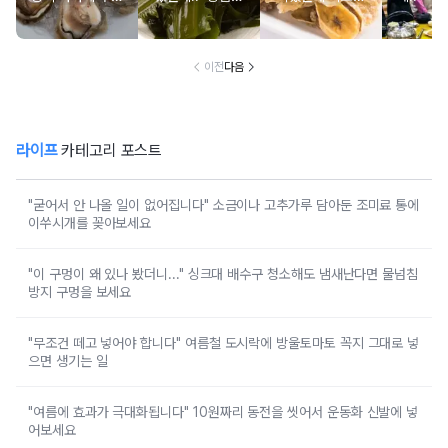
녀노소 보양식처
싹 다 빠질 줄 몰
먹고 있었던 의외
외로 안 
럼 먹는 음식
랐어요
의 음식
건
이전
다음
라이프
카테고리 포스트
"굳어서 안 나올 일이 없어집니다" 소금이나 고추가루 담아둔 조미료 통에
이쑤시개를 꽂아보세요
"이 구멍이 왜 있나 봤더니..." 싱크대 배수구 청소해도 냄새난다면 물넘침
방지 구멍을 보세요
"무조건 떼고 넣어야 합니다" 여름철 도시락에 방울토마토 꼭지 그대로 넣
으면 생기는 일
"여름에 효과가 극대화됩니다" 10원짜리 동전을 씻어서 운동화 신발에 넣
어보세요