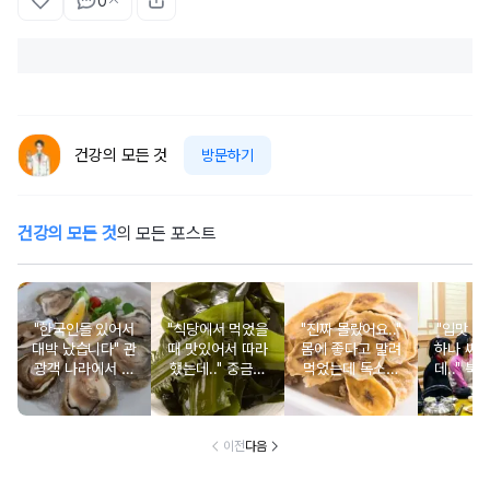
0
건강의 모든 것
방문하기
건강의 모든 것
의 모든 포스트
"한국인들 있어서
"식당에서 먹었을
"진짜 몰랐어요.."
"입맛 없
대박 났습니다" 관
때 맛있어서 따라
몸에 좋다고 말려
하나 싸
광객 나라에서 남
했는데.." 중금속
먹었는데 독소를
데.." 북
녀노소 보양식처
싹 다 빠질 줄 몰
먹고 있었던 의외
외로 안 
럼 먹는 음식
랐어요
의 음식
건
이전
다음