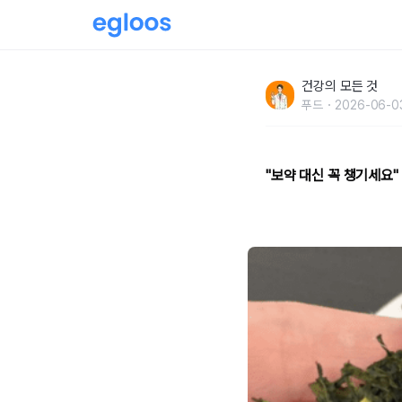
"보약 대신 꼭 챙기세요" 마트에선 천 원 짜리
건강의 모든 것
푸드
2026-06-03
"보약 대신 꼭 챙기세요