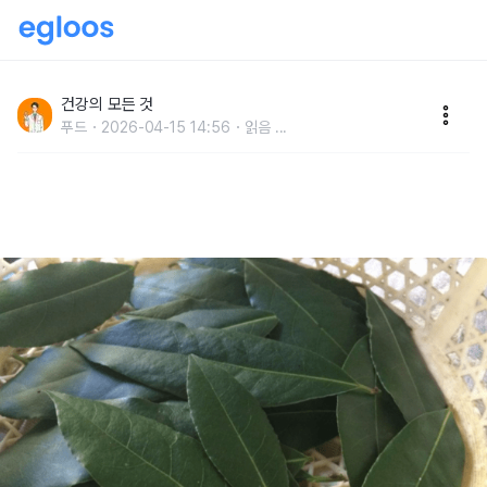
"운전할 때 절대 마시지 마세요" 불면증 없애주는 천연
수면제 '이 차'
건강의 모든 것
푸드
2026-04-15 14:56
읽음
...