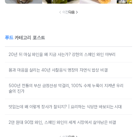
럼 먹는 음식
랐어요
의 음식
건
이전
다음
푸드
카테고리 포스트
20년 뒤 마실 와인을 왜 지금 사는가? 강헌의 스페인 와인 야부리
몸과 마음을 살리는 40년 사찰음식 명장의 자연식 밥상 비결
500년 전통의 부산 금정산성 막걸리, 100% 수제 누룩이 지켜낸 우리
술의 진가
맛없는데 왜 이렇게 장사가 잘되지? | 요리하는 식당만 바보되는 시대
2만 원대 90점 와인, 스페인 와인이 세계 시장에서 살아남은 비결