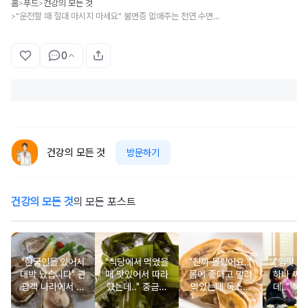
홈
푸드
건강의 모든 것
>
>
"운전할 때 절대 마시지 마세요" 불면증 없애주는 천연 수면제 '이 차'
>
0
건강의 모든 것
방문하기
건강의 모든 것
의 모든 포스트
"한국인들 있어서
"식당에서 먹었을
"진짜 몰랐어요.."
"입맛 없
대박 났습니다" 관
때 맛있어서 따라
몸에 좋다고 말려
하나 싸
광객 나라에서 남
했는데.." 중금속
먹었는데 독소를
데.." 북
녀노소 보양식처
싹 다 빠질 줄 몰
먹고 있었던 의외
외로 안 