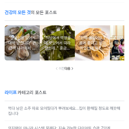
건강의 모든 것
의 모든 포스트
"한국인들 있어서
"식당에서 먹었을
"진짜 몰랐어요.."
"입맛 없
대박 났습니다" 관
때 맛있어서 따라
몸에 좋다고 말려
하나 싸
광객 나라에서 남
했는데.." 중금속
먹었는데 독소를
데.." 북
녀노소 보양식처
싹 다 빠질 줄 몰
먹고 있었던 의외
외로 안 
럼 먹는 음식
랐어요
의 음식
건
이전
다음
라이프
카테고리 포스트
먹다 남은 소주 따로 모아뒀다가 뿌려보세요...집이 환해질 정도로 깨끗해
집니다
의지력이 아니라 시스템 문제다: 지속 가능한 다이어트 습관 7단계