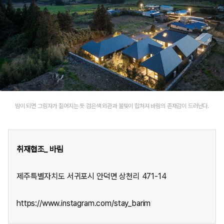
밤이 되면 그림자가 짙어지는 듯 검은색 외관과 불빛이 합쳐져 바림의 존재감이 드러난다.
취재협조_ 바림
제주특별자치도 서귀포시 안덕면 상천리 471-14
https://www.instagram.com/stay_barim