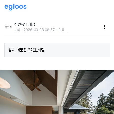
서서히 번져가는 하늘을 즐기는 제주 숙소
전원속의 내집
기타
2026-03-03 08:57
읽음
...
잠시 머문집 32편_바림