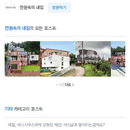
전원속의 내집
방문하기
전원속의 내집
의 모든 포스트
양평 전원주택 6
도심 속 명당에 지
아버지를
제주 오름을 닮은
개월 살아본 솔직
은 화이트 미니멀
별한 선물
블랙하우스
후기
주택
고성 'Mi
m Roof
이전
다음
기타
카테고리 포스트
레알, 비니시우스에게 상향된 제안. 아스날과 멀어지는걸까요?