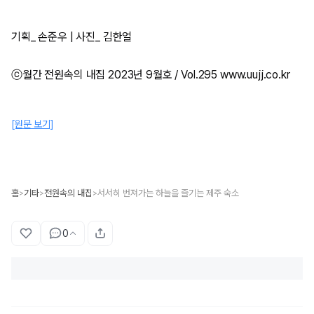
기획_ 손준우 | 사진_ 김한얼
ⓒ월간 전원속의 내집 2023년 9월호 / Vol.295 www.uujj.co.kr
[원문 보기]
홈
기타
전원속의 내집
서서히 번져가는 하늘을 즐기는 제주 숙소
>
>
>
0