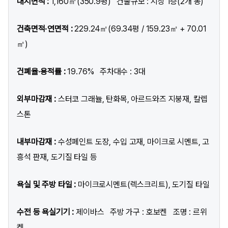
대지면적 :
1,160㎡(350.9평) 건물규모 : 지상 1층(2개 동)
건축면적·연면적 :
229.24㎡(69.34평 / 159.23㎡ + 70.01
㎡)
건폐율·용적률 :
19.76% 주차대수 : 3대
외부마감재 :
스터코 그래뉼, 탄화목, 아르드와즈 지붕재, 칼렙
스톤
내부마감재 :
수성페인트 도장, 수입 고재, 마이크로 시멘트, 고
흥석 판재, 도기질 타일 등
욕실 및 주방 타일 :
마이크로시멘트(렉스크리트), 도기질 타일
수전 등 욕실기기 :
제이바스 주방 가구 : 호보켄 조명 : 르위
켄