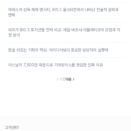
마레스카 감독 체제 맨시티, K리그 올스타전에서 나타난 전술적 윤곽과
변화
라리가 BIG 3 포지션별 전력 비교: 레알·바르샤·아틀레티코의 강점과 약
점 분석
판을 뒤집는 기획의 핵심: 아이디어보다 중요한 담당자의 실행력
아스날이 7,500만 파운드로 기마랑이스를 영입한 진짜 이유
이전
다음
고객센터