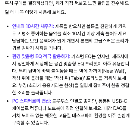
혹시 구매를 결정하셨다면, 제가 직접 써보고 느낀 꿀팁을 전수해 드
릴 테니 꼭 이렇게 사용해 보세요.
인내의 10시간 채우기:
제품을 받으시면 볼륨을 잔잔하게 키워
두고 평소 좋아하는 음악을 최소 10시간 이상 계속 틀어두세요.
답답하던 보컬 음역대가 맑게 개면서 본연의 고급스러운 소리가
귀를 감싸기 시작할 겁니다.
환경 맞춤형 EQ 적극 활용하기:
커스텀 EQ는 없지만, 제조사에
서 정밀하게 세팅해 둔 공간 맞춤형 EQ 프리셋이 아주 유용합니
다. 특히 뒷벽에 바짝 붙여놓을 때는 '벽에 가까이(Near Wall)',
책상 위에 올려둘 때는 '책상 위(Table)' 프리셋을 적용해 보세
요. 부밍(소리가 웅웅거리는 현상)을 얄밉게 잡아주어 한층 정갈
한 소리를 들려줍니다.
PC 스피커로의 변신:
블루투스 연결도 좋지만, 동봉된 USB-C
케이블로 컴퓨터나 노트북에 직접 연결해 보세요. 내장 DAC를
거쳐 노이즈 없는 깨끗한 고음질 데스크파이 환경을 아주 손쉽게
구축할 수 있습니다.