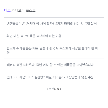
테크
카테고리 포스트
뱅앤올룹슨 A1 거치대 꼭 사야 할까? 4가지 타입별 성능 및 음질 분석
화면 대신 책으로 색을 공부해야 하는 이유
반도체 주가를 흔든 Kimi 열풍과 중국 AI 육소호가 세상을 놀라게 한 이
유!
배터리 충전 노하우와 10년 이상 쓸 수 있는 제품들을 모아봤습니다.
인테리어 사운드바의 끝판왕? 마샬 헤스톤 120 장단점과 맞춤 추천
이전
다음