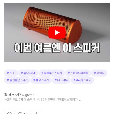
#
KEF
#
뮤오2세대
#
블루투스스피커
#
스테레오페어링
#
에이징
#
음질좋은스피커
#
캠핑스피커
#
테크리뷰
#
휴대용스피커
홈
테크
기즈모 gizmo
>
>
KEF 뮤오 2세대 솔직 리뷰: 39만 원짜리 휴대용 스피커가 돈값을 하기 위한 필수 조건
>