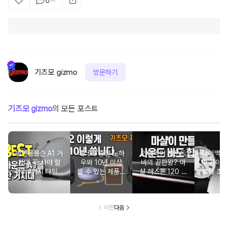
0
기즈모 gizmo
방문하기
기즈모 gizmo
의 모든 포스트
뱅앤올룹슨 A1 거
배터리 충전 노하
인테리어 사운드
타이맥스
치대 꼭 사야 할
우와 10년 이상
바의 끝판왕? 마
택 가이드
까? 4가지 타입별
쓸 수 있는 제품들
샬 헤스톤 120 장
로와 초
성능 및 음질 분석
을 모아봤습니다.
단점과 맞춤 추천
모두 잡
리 
이전
다음