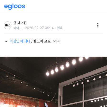
명상가는 왜 고대 운동 공간을 만들었나?
덴 매거진
라이프
2026-02-27 09:14
읽음
...
이영민 에디터
/ 한도희 포토그래퍼