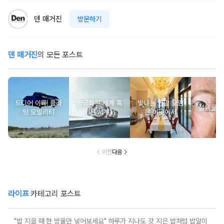
덴 매거진
방문하기
덴 매거진
의 모든 포스트
드디어 이륙! 플라
양극화된 세계 혹
빛나는 연말 모임
젊음을 
잉 모빌리티
은 시계
은 이곳에서
이전
다음
라이프
카테고리 포스트
"밥 지을 때 한 방울만 넣어보세요" 하루가 지나도 갓 지은 밥처럼 밥알이