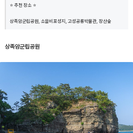
⭐ 추천 장소 ⭐
상족암군립공원, 소을비포성지, 고성공룡박물관, 장산숲
상족암군립공원