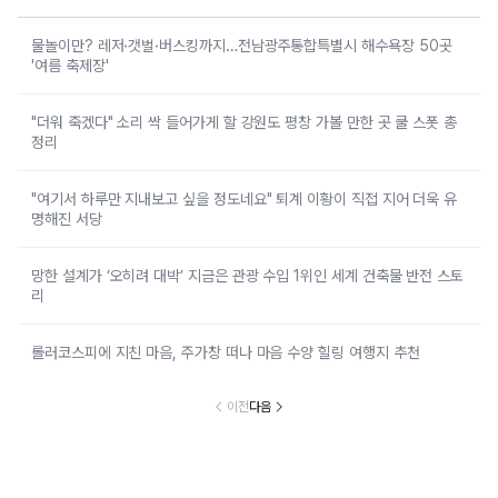
물놀이만? 레저·갯벌·버스킹까지…전남광주통합특별시 해수욕장 50곳
'여름 축제장'
"더워 죽겠다" 소리 싹 들어가게 할 강원도 평창 가볼 만한 곳 쿨 스폿 총
정리
"여기서 하루만 지내보고 싶을 정도네요" 퇴계 이황이 직접 지어 더욱 유
명해진 서당
망한 설계가 ‘오히려 대박’ 지금은 관광 수입 1위인 세계 건축물 반전 스토
리
롤러코스피에 지친 마음, 주가창 떠나 마음 수양 힐링 여행지 추천
이전
다음