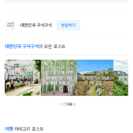
대한민국 구석구석
방문하기
대한민국 구석구석
의 모든 포스트
BETTER里ㅣ봉
강원도 인제 여행
‘천천히, 깊이’ 담
묵호, 걸
화와 안동에서 즐
원대리 자작나무
양 창평에서 보낸
기는 항
기는 미식여행
숲 주변 가볼만한
1박 2일
여
곳 추천 :: 인제 자
작나무 숲, 자작나
무숲의투데이, 박
인환문학관, 책방
이전
다음
나무야
여행
카테고리 포스트