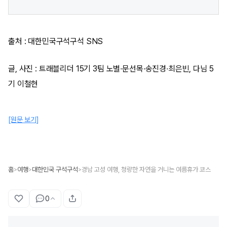
출처 : 대한민국구석구석 SNS
글, 사진 : 트래블리더 15기 3팀 노별·문선목·송진경·최은빈, 다님 5
기 이철현
[원문 보기]
홈
여행
대한민국 구석구석
경남 고성 여행, 청량한 자연을 거니는 여름휴가 코스
>
>
>
0