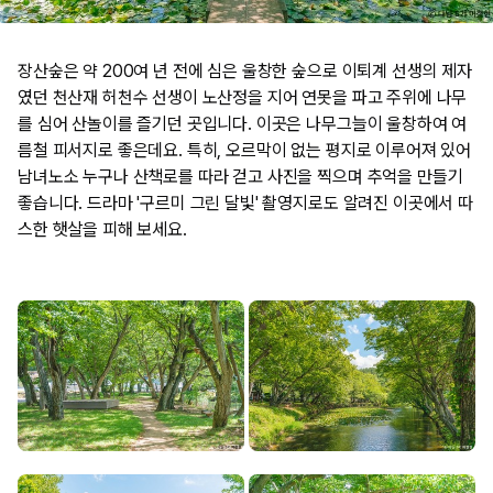
​장산숲은 약 200여 년 전에 심은 울창한 숲으로 이퇴계 선생의 제자
였던 천산재 허천수 선생이 노산정을 지어 연못을 파고 주위에 나무
를 심어 산놀이를 즐기던 곳입니다. 이곳은 나무그늘이 울창하여 여
름철 피서지로 좋은데요. 특히, 오르막이 없는 평지로 이루어져 있어
남녀노소 누구나 산책로를 따라 걷고 사진을 찍으며 추억을 만들기
좋습니다. 드라마 '구르미 그린 달빛' 촬영지로도 알려진 이곳에서 따
스한 햇살을 피해 보세요.