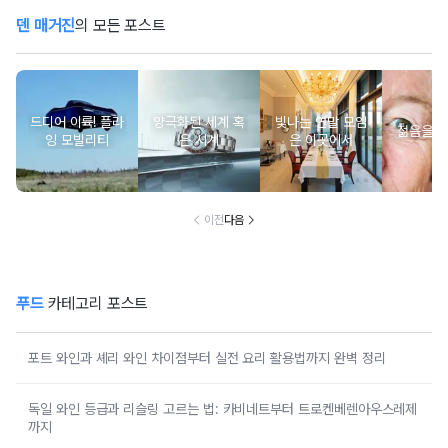
덴 매거진
의 모든 포스트
드디어 이륙! 플라
양극화된 세계 혹
빛나는 연말 모임
젊음을 
잉 모빌리티
은 시계
은 이곳에서
이전
다음
푸드
카테고리 포스트
포트 와인과 셰리 와인 차이점부터 실전 요리 활용법까지 완벽 정리
독일 와인 등급과 리슬링 고르는 법: 카비네트부터 트로켄베렌아우스레제
까지