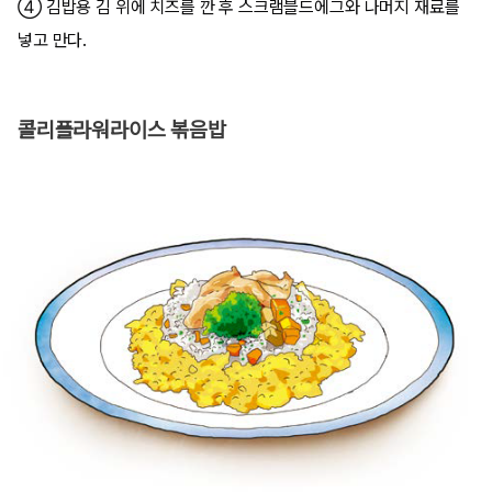
④ 김밥용 김 위에 치즈를 깐 후 스크램블드에그와 나머지 재료를
넣고 만다.
콜리플라워라이스 볶음밥