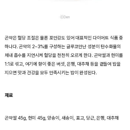
ⓒDen
곤약은 혈당 조절은 물론 포만감도 있어 대표적인 다이어트 식품 중
하나다. 곤약의 2~3%를 구성하는 글루코만난 성분이 탄수화물의
체내 흡수를 지연시켜 혈당을 천천히 오르게 한다. 곤약쌀과 현미를
1:1로 섞고, 여기에 향이 좋은 버섯, 은행, 대추채 등을 곁들여 밥을
지으면 맛과 건강을 모두 만족시키는 밥이 완성된다.
재료
곤약쌀 45g, 현미 45g, 양송이, 새송이, 표고, 당근, 은행, 대추채