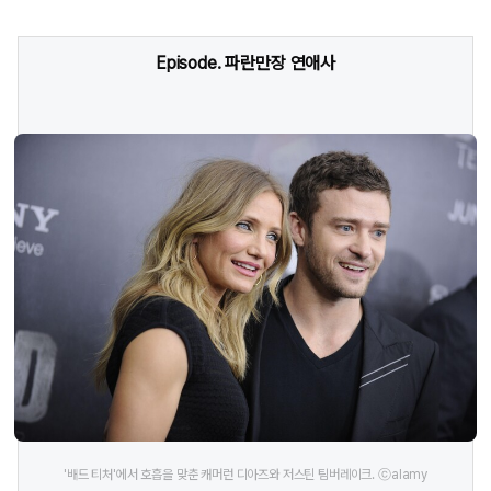
Episode. 파란만장 연애사
'배드 티처'에서 호흡을 맞춘 캐머런 디아즈와 저스틴 팀버레이크. ⓒalamy