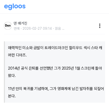
화려하게 돌아온 전설의 디바, 캐머런 디아즈
덴 매거진
연예
2026-02-27 09:14
읽음
...
매력적인 미소와 금발이 트레이드마크인 할리우드 섹시 스타 캐
머런 디아즈.
2014년 공식 은퇴를 선언했던 그가 2025년 1월 스크린에 돌아
왔다.
11년 만의 복귀를 기념하며, 그가 영화계에 남긴 발자취를 되짚어
본다.