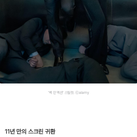
'백 인 액션' 스틸컷. ⓒalamy
11년 만의 스크린 귀환