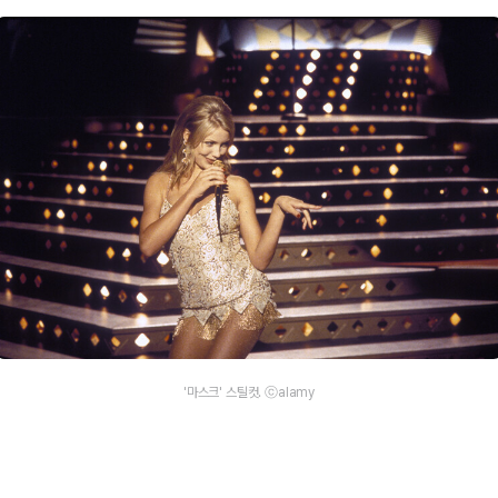
'마스크' 스틸컷. ⓒalamy