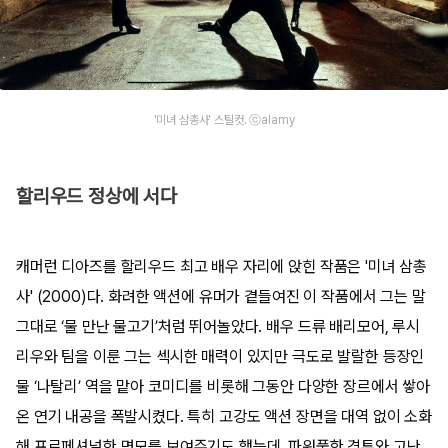
'미녀 삼총사' 스틸컷. ⓒalamy
할리우드 정상에 서다
캐머런 디아즈를 할리우드 최고 배우 자리에 앉힌 작품은 '미녀 삼총
사' (2000)다. 화려한 액션에 유머가 곁들여진 이 작품에서 그는 말
그대로 ‘물 만난 물고기’처럼 뛰어놀았다. 배우 드류 배리모어, 루시
리우와 팀을 이룬 그는 섹시한 매력이 있지만 극도로 발랄한 등장인
물 ‘나탈리’ 역을 맡아 코미디를 비롯해 그동안 다양한 장르에서 쌓아
온 연기 내공을 폭발시켰다. 특히 고강도 액션 장면을 대역 없이 소화
해 프로페셔널한 면모를 보여주기도 했는데, 파워풀한 격투와 고난