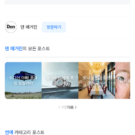
덴 매거진
방문하기
덴 매거진
의 모든 포스트
드디어 이륙! 플라
양극화된 세계 혹
빛나는 연말 모임
젊음을 
잉 모빌리티
은 시계
은 이곳에서
이전
다음
연예
카테고리 포스트