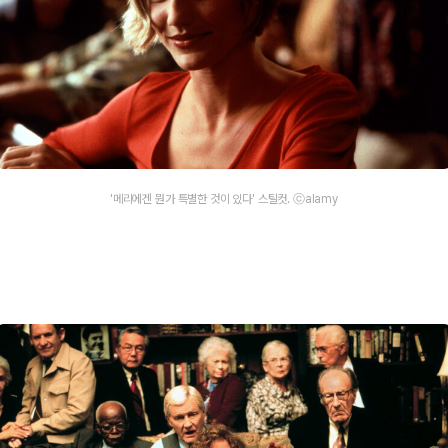
'메리에겐 뭔가 특별한 것이 있다' 스틸컷. ⓒalamy