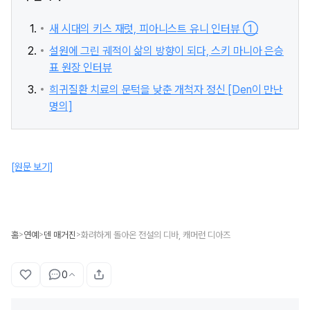
새 시대의 키스 재럿, 피아니스트 유니 인터뷰 ①
설원에 그린 궤적이 삶의 방향이 되다, 스키 마니아 은승
표 원장 인터뷰
희귀질환 치료의 문턱을 낮춘 개척자 정신 [Den이 만난
명의]
[원문 보기]
홈
연예
덴 매거진
화려하게 돌아온 전설의 디바, 캐머런 디아즈
>
>
>
0