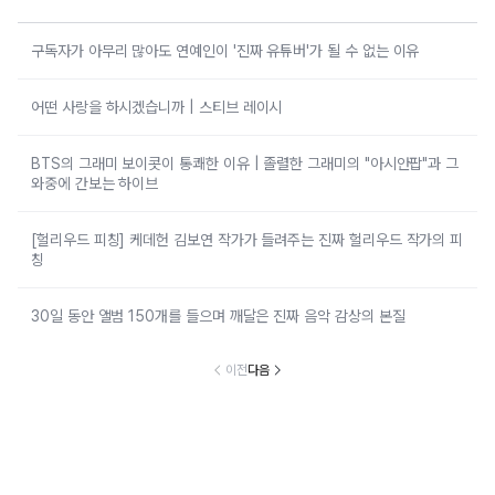
구독자가 아무리 많아도 연예인이 '진짜 유튜버'가 될 수 없는 이유
어떤 사랑을 하시겠습니까 | 스티브 레이시
BTS의 그래미 보이콧이 통쾌한 이유 | 졸렬한 그래미의 "아시안팝"과 그
와중에 간보는 하이브
[헐리우드 피칭] 케데헌 김보연 작가가 들려주는 진짜 헐리우드 작가의 피
칭
30일 동안 앨범 150개를 들으며 깨달은 진짜 음악 감상의 본질
이전
다음