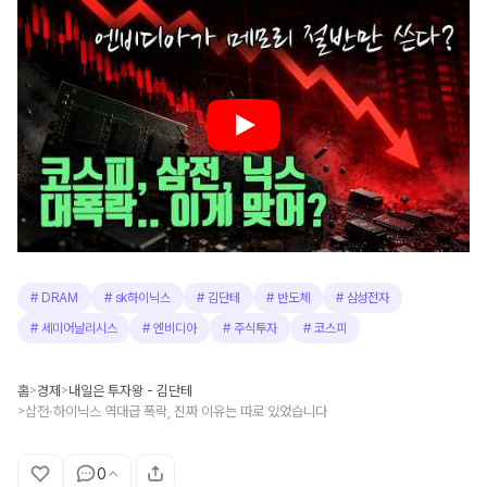
#
DRAM
#
sk하이닉스
#
김단테
#
반도체
#
삼성전자
#
세미어날리시스
#
엔비디아
#
주식투자
#
코스피
홈
경제
내일은 투자왕 - 김단테
>
>
삼전·하이닉스 역대급 폭락, 진짜 이유는 따로 있었습니다
>
0