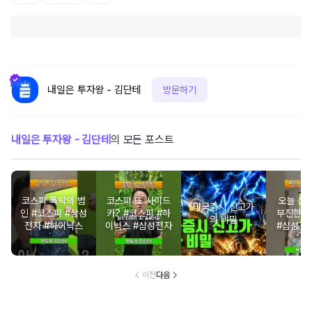
내일은 투자왕 - 김단테
방문하기
내일은 투자왕 - 김단테
의 모든 포스트
코스피 폭락의 범
코스피 또 사이드
오늘 삼
미국증시 신고가
인 #코스피 #삼성
카? #코스피 #하
부진한 
의 비밀
전자 #하이닉스
이닉스 #삼성전자
#삼성전
닉스 
이전
다음