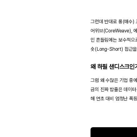
그런데 반대로 롱(매수) 
어위브(CoreWeave)
인 흔들림에는 보수적으로
숏(Long-Short) 접
왜 하필 샌디스크인
그럼 왜 수많은 기업 중
금의 진짜 밥줄은 데이터센
해 연초 대비 엄청난 폭