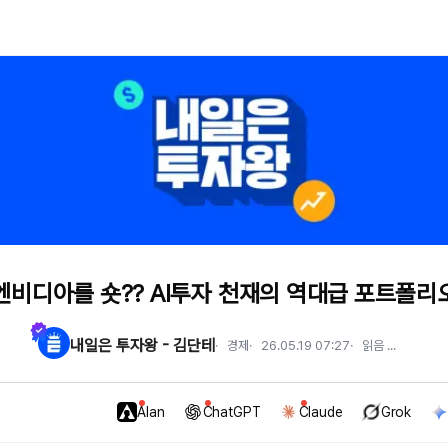
엔비디아를 숏?? AI투자 천재의 역대급 포트폴리
내일은 투자왕 - 김단테
경제
26.05.19 07:27
읽음
...
Alan
ChatGPT
Claude
Grok