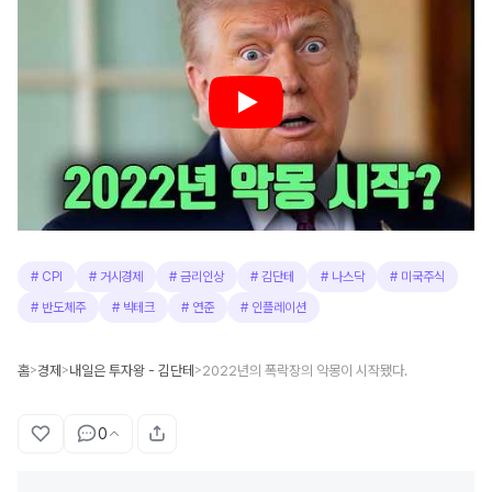
#
CPI
#
거시경제
#
금리인상
#
김단테
#
나스닥
#
미국주식
#
반도체주
#
빅테크
#
연준
#
인플레이션
홈
경제
내일은 투자왕 - 김단테
2022년의 폭락장의 악몽이 시작됐다.
>
>
>
0