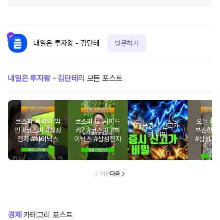
내일은 투자왕 - 김단테
방문하기
내일은 투자왕 - 김단테
의 모든 포스트
코스피 폭락의 범
코스피 또 사이드
오늘 삼
미국증시 신고가
인 #코스피 #삼성
카? #코스피 #하
부진한 
의 비밀
전자 #하이닉스
이닉스 #삼성전자
#삼성전
닉스 
이전
다음
경제
카테고리 포스트