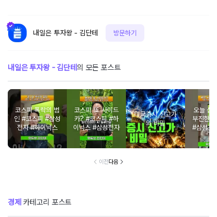
내일은 투자왕 - 김단테
방문하기
내일은 투자왕 - 김단테
의 모든 포스트
코스피 폭락의 범
코스피 또 사이드
오늘 삼
미국증시 신고가
인 #코스피 #삼성
카? #코스피 #하
부진한 
의 비밀
전자 #하이닉스
이닉스 #삼성전자
#삼성전
닉스 
이전
다음
경제
카테고리 포스트