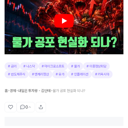
#
금리
#
나스닥
#
마이크로소프트
#
물가
#
미중정상회담
#
반도체주식
#
엔캐리청산
#
유가
#
인플레이션
#
키옥시아
홈
경제
내일은 투자왕 - 김단테
물가 공포 현실화 되나?
>
>
>
0