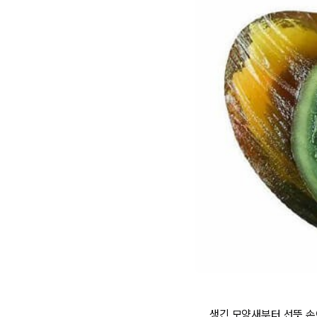
생긴 모양새부터 선뜻 손이