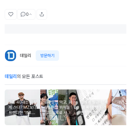
0
데일리
방문하기
데일리
의 모든 포스트
요즘 40대는 이렇
음주운전 막고, 화
13월의 월급이 '세
“매년 받
게 산다? MZ보다
재 현장 뛰어들
금 폭탄' 안 되려
진, 혹시
트렌디한 ‘영포티’
고..실제로 사람
면? '연말정산' 핵
있는 건
분석
구한 연예인 10
심 꿀팁 A to Z
요?” 10