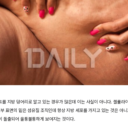
를 지방 덩어리로 알고 있는 경우가 많은데 이는 사실이 아니다. 셀룰라
피부 표면의 밑은 섬유질 조직인데 항상 지방 세포를 가지고 있는 것은 아니
이 돌출되어 울퉁불퉁하게 보여지는 것이다.