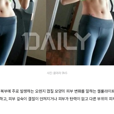
사진: 클라라 SNS
 복부에 주로 발생하는 오렌지 껍질 모양의 피부 변화를 말하는 셀룰라이트
하고, 피부 깊숙이 결절이 만져지거나 피부가 탄력이 없고 다른 부위의 