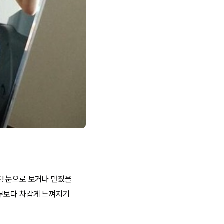
! 눈으로 보거나 만졌을
피부보다 차갑게 느껴지기