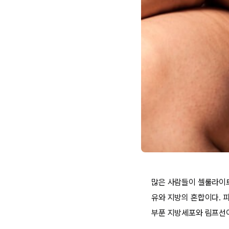
많은 사람들이 셀룰라이트
유와 지방의 혼합이다. 
부푼 지방세포와 림프선