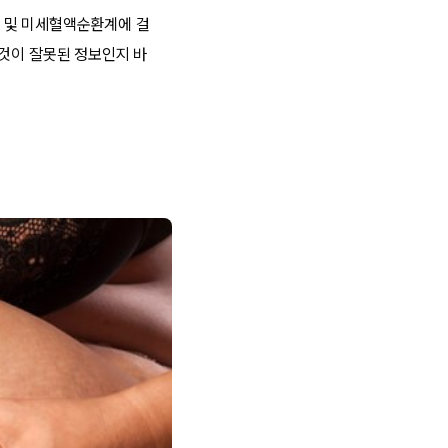
 및 미세혈액순환계에 걸
 것이 잘못된 정보인지 바