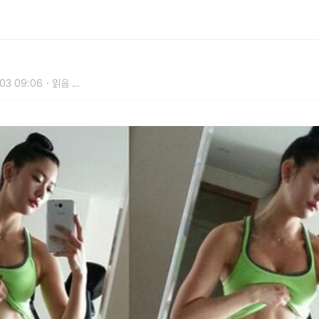
03 09:06
읽음
...