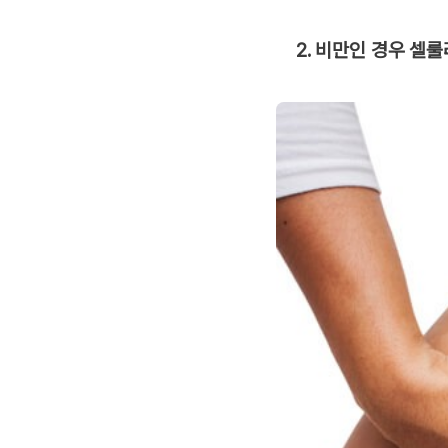
2. 비만인 경우 셀