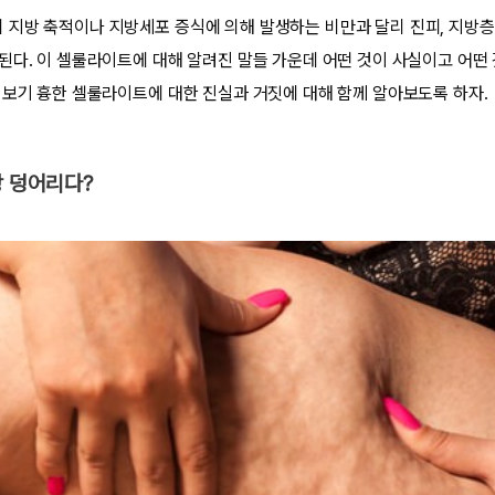
지방 축적이나 지방세포 증식에 의해 발생하는 비만과 달리 진피, 지방층
된다. 이 셀룰라이트에 대해 알려진 말들 가운데 어떤 것이 사실이고 어떤
 보기 흉한 셀룰라이트에 대한 진실과 거짓에 대해 함께 알아보도록 하자.
방 덩어리다?