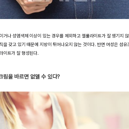
이거나 성염색체 이상이 있는 경우를 제외하고 셀룰라이트가 잘 생기지 않
직을 갖고 있기 때문에 지방이 튀어나오지 않는 것이다. 반면 여성은 섬유
라이트가 잘 형성된다.
 크림을 바르면 없앨 수 있다?