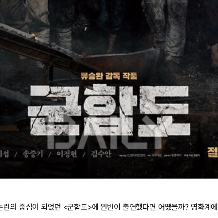
이후 논란의 중심이 되었던 <군함도>에 원빈이 출연했다면 어땠을까? 영화계