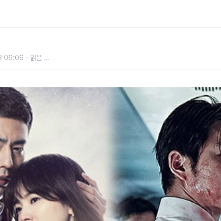
3 09:06
읽음
...