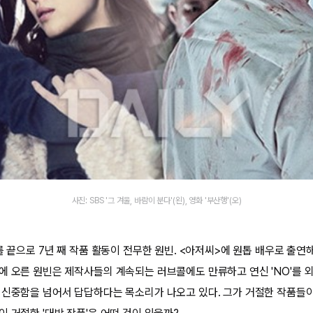
사진: SBS '그 겨울, 바람이 분다'(왼), 영화 '부산행'(오)
를 끝으로 7년 째 작품 활동이 전무한 원빈. <아저씨>에 원톱 배우로 출연
에 오른 원빈은 제작사들의 계속되는 러브콜에도 만류하고 연신 'NO'를 외
 신중함을 넘어서 답답하다는 목소리가 나오고 있다. 그가 거절한 작품들