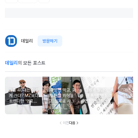
데일리
방문하기
데일리
의 모든 포스트
요즘 40대는 이렇
음주운전 막고, 화
13월의 월급이 '세
“매년 받
게 산다? MZ보다
재 현장 뛰어들
금 폭탄' 안 되려
진, 혹시
트렌디한 ‘영포티’
고..실제로 사람
면? '연말정산' 핵
있는 건
분석
구한 연예인 10
심 꿀팁 A to Z
요?” 10
이전
다음