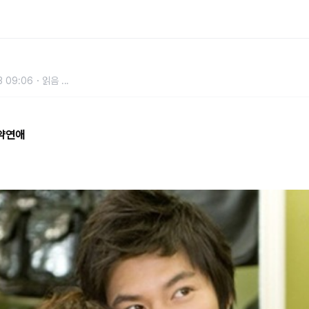
3 09:06
읽음
...
약연애