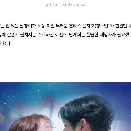
사진 : tvN '이번 생은 처음이라'
라’는 집 있는 달팽이가 세상 제일 부러운 홈리스 윤지호(정소민)와 현관만
집에 살면서 펼쳐지는 수지타산 로맨스. 남세희는 깔끔한 세입자가 필요했
혼했다.