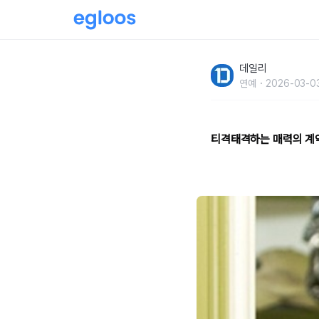
계약연애 드라마 10
데일리
연예
2026-03-0
티격태격하는 매력의 계