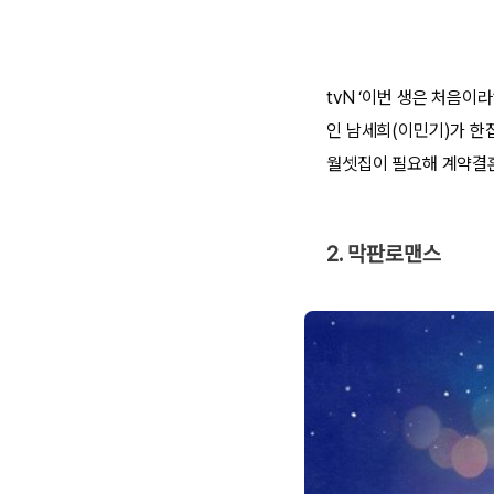
tvN ‘이번 생은 처음이
인 남세희(이민기)가 한
월셋집이 필요해 계약결
2. 막판로맨스