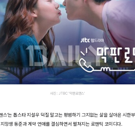
사진 : JTBC '막판로맨스'
로맨스’는 톱스타 지설우 덕질 말고는 평범하기 그지없는 삶을 살아온 시한부
 지망생 동준과 계약 연애를 결심하면서 펼쳐지는 로맨틱 코미디다.