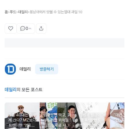
홈
푸드
데일리
동남아에서 맛볼 수 있는열대 과일 10
>
>
>
0
데일리
방문하기
데일리
의 모든 포스트
요즘 40대는 이렇
음주운전 막고, 화
13월의 월급이 '세
“매년 받
게 산다? MZ보다
재 현장 뛰어들
금 폭탄' 안 되려
진, 혹시
트렌디한 ‘영포티’
고..실제로 사람
면? '연말정산' 핵
있는 건