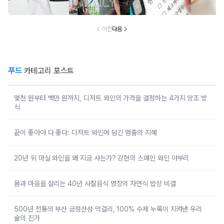
분석
구한 연예인 10
심 꿀팁 A to Z
요?” 10
이전
다음
푸드
카테고리 포스트
몇천 원부터 백만 원까지, 디저트 와인의 가격을 결정하는 4가지 양조 방
식
끝이 좋아야 다 좋다: 디저트 와인에 담긴 멈춤의 지혜
20년 뒤 마실 와인을 왜 지금 사는가? 강헌의 스페인 와인 야부리
몸과 마음을 살리는 40년 사찰음식 명장의 자연식 밥상 비결
500년 전통의 부산 금정산성 막걸리, 100% 수제 누룩이 지켜낸 우리
술의 진가