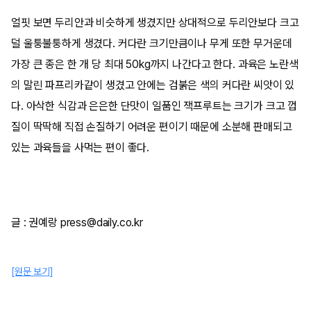
얼핏 보면 두리안과 비슷하게 생겼지만 상대적으로 두리안보다 크고
덜 울퉁불퉁하게 생겼다. 커다란 크기만큼이나 무게 또한 무거운데
가장 큰 종은 한 개 당 최대 50kg까지 나간다고 한다. 과육은 노란색
의 말린 파프리카같이 생겼고 안에는 검붉은 색의 커다란 씨앗이 있
다. 아삭한 식감과 은은한 단맛이 일품인 잭프루트는 크기가 크고 껍
질이 딱딱해 직접 손질하기 어려운 편이기 때문에 소분해 판매되고
있는 과육들을 사먹는 편이 좋다.
글 : 권예랑 press@daily.co.kr
[원문 보기]