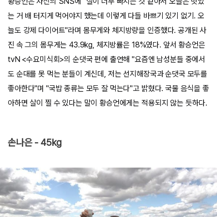
황승언은 자신의 SNS에 "살이 너무 빠지는 것 같아서 오늘은 맛있
는 거 배 터지게 먹어야지 했는데 이렇게 다들 바쁘기 있기 없기. 오
늘도 강제 다이어트"라며 몸무게와 체지방량을 인증했다. 공개된 사
진 속 그의 몸무게는 43.9kg, 체지방률은 18%였다. 앞서 황승언은
tvN <수요미식회>의 순댓국 편에 출연해 "요즘엔 남성분들 중에서
도 순대를 못 먹는 분들이 계신데, 저는 선지해장국과 순댓국 모두를
좋아한다"며 "국밥 종류는 모두 잘 먹는다"고 밝혔다. 국물 음식을 좋
아하면 살이 찔 수 있다는 말이 황승언에게는 적용되지 않는 듯하다.
손나은 - 45kg