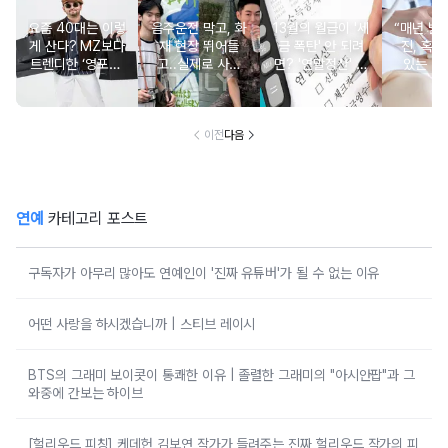
요즘 40대는 이렇
음주운전 막고, 화
13월의 월급이 '세
“매년 받
게 산다? MZ보다
재 현장 뛰어들
금 폭탄' 안 되려
진, 혹시
트렌디한 ‘영포티’
고..실제로 사람
면? '연말정산' 핵
있는 건
분석
구한 연예인 10
심 꿀팁 A to Z
요?” 10
이전
다음
연예
카테고리 포스트
구독자가 아무리 많아도 연예인이 '진짜 유튜버'가 될 수 없는 이유
어떤 사랑을 하시겠습니까 | 스티브 레이시
BTS의 그래미 보이콧이 통쾌한 이유 | 졸렬한 그래미의 "아시안팝"과 그
와중에 간보는 하이브
[헐리우드 피칭] 케데헌 김보연 작가가 들려주는 진짜 헐리우드 작가의 피