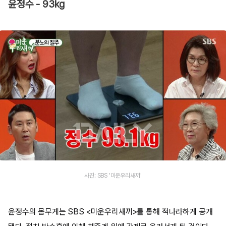
윤정수 - 93kg
사진: SBS '미운우리새끼'
윤정수의 몸무게는 SBS <미운우리새끼>를 통해 적나라하게 공개