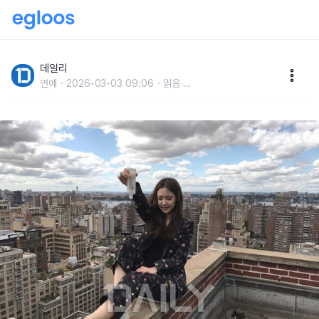
몸무게를 당당하게밝힌 연예인
데일리
연예
2026-03-03 09:06
읽음
...