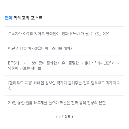
연예
카테고리 포스트
구독자가 아무리 많아도 연예인이 '진짜 유튜버'가 될 수 없는 이유
어떤 사랑을 하시겠습니까 | 스티브 레이시
BTS의 그래미 보이콧이 통쾌한 이유 | 졸렬한 그래미의 "아시안팝"과 그
와중에 간보는 하이브
[헐리우드 피칭] 케데헌 김보연 작가가 들려주는 진짜 헐리우드 작가의 피
칭
30일 동안 앨범 150개를 들으며 깨달은 진짜 음악 감상의 본질
이전
다음