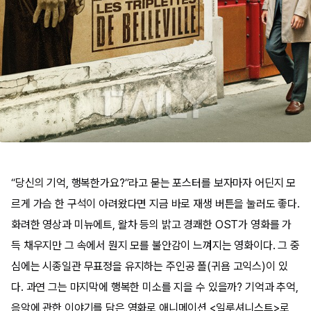
“당신의 기억, 행복한가요?”라고 묻는 포스터를 보자마자 어딘지 모
르게 가슴 한 구석이 아려왔다면 지금 바로 재생 버튼을 눌러도 좋다.
화려한 영상과 미뉴에트, 왈차 등의 밝고 경쾌한 OST가 영화를 가
득 채우지만 그 속에서 뭔지 모를 불안감이 느껴지는 영화이다. 그 중
심에는 시종일관 무표정을 유지하는 주인공 폴(귀욤 고익스)이 있
다. 과연 그는 마지막에 행복한 미소를 지을 수 있을까? 기억과 추억,
음악에 관한 이야기를 담은 영화로 애니메이션 <일루셔니스트>로