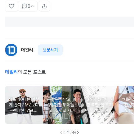
0
데일리
방문하기
데일리
의 모든 포스트
요즘 40대는 이렇
음주운전 막고, 화
13월의 월급이 '세
“매년 받
게 산다? MZ보다
재 현장 뛰어들
금 폭탄' 안 되려
진, 혹시
트렌디한 ‘영포티’
고..실제로 사람
면? '연말정산' 핵
있는 건
분석
구한 연예인 10
심 꿀팁 A to Z
요?” 10
이전
다음