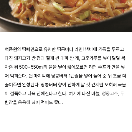
백종원의 땅빠면으로 유명한 땅콩버터 라면! 냄비에 기름을 두르고
다진 돼지고기 반 컵과 잘게 썬 대파 반 개, 고춧가루를 넣어 달달 볶
아준 뒤 500~550ml의 물을 넣어 끓어오르면 라면 수프와 면을 넣
어 익혀준다. 맨 마지막에 땅콩버터 1큰술을 넣어 풀어 준 뒤 조금 더
끓여주면 완성된다. 땅콩버터 향이 진하게 날 것 같지만 오히려 국물
이 걸쭉하고 더욱 진해진다고 한다. 여기에 다진 마늘, 청양고추, 두
반장을 응용해 넣어 먹어도 좋다.