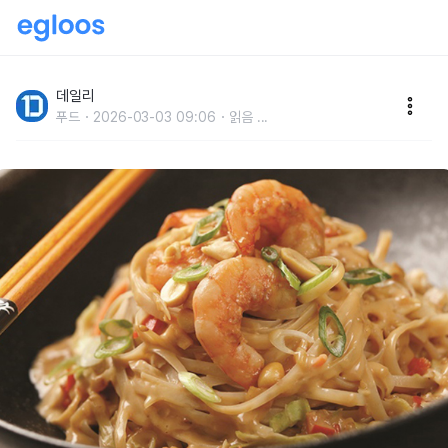
라면 색다르게 먹는 방법10가지
데일리
푸드
2026-03-03 09:06
읽음
...