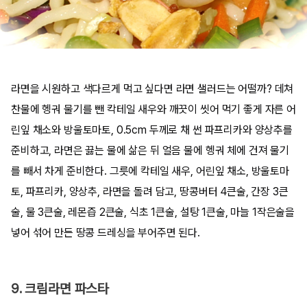
라면을 시원하고 색다르게 먹고 싶다면 라면 샐러드는 어떨까? 데쳐
찬물에 헹궈 물기를 뺀 칵테일 새우와 깨끗이 씻어 먹기 좋게 자른 어
린잎 채소와 방울토마토, 0.5cm 두께로 채 썬 파프리카와 양상추를
준비하고, 라면은 끓는 물에 삶은 뒤 얼음 물에 헹궈 체에 건져 물기
를 빼서 차게 준비한다. 그릇에 칵테일 새우, 어린잎 채소, 방울토마
토, 파프리카, 양상추, 라면을 돌려 담고, 땅콩버터 4큰술, 간장 3큰
술, 물 3큰술, 레몬즙 2큰술, 식초 1큰술, 설탕 1큰술, 마늘 1작은술을
넣어 섞어 만든 땅콩 드레싱을 부어주면 된다.
9. 크림라면 파스타