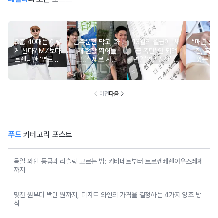
요즘 40대는 이렇
음주운전 막고, 화
13월의 월급이 '세
“매년 받
게 산다? MZ보다
재 현장 뛰어들
금 폭탄' 안 되려
진, 혹시
트렌디한 ‘영포티’
고..실제로 사람
면? '연말정산' 핵
있는 건
분석
구한 연예인 10
심 꿀팁 A to Z
요?” 10
이전
다음
푸드
카테고리 포스트
독일 와인 등급과 리슬링 고르는 법: 카비네트부터 트로켄베렌아우스레제
까지
몇천 원부터 백만 원까지, 디저트 와인의 가격을 결정하는 4가지 양조 방
식