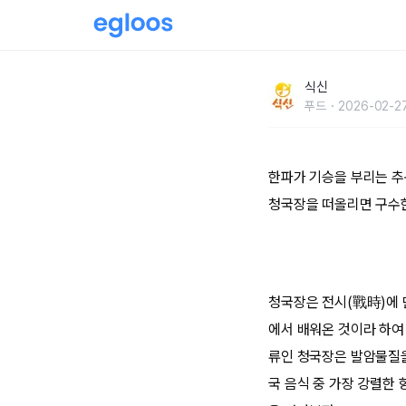
엄마의 푸근한 정성의 맛,청국장 맛집 BEST 5
식신
푸드
2026-02-27
한파가 기승을 부리는 추운
청국장을 떠올리면 구수
청국장은 전시(戰時)에 
에서 배워온 것이라 하여
류인 청국장은 발암물질을
국 음식 중 가장 강렬한