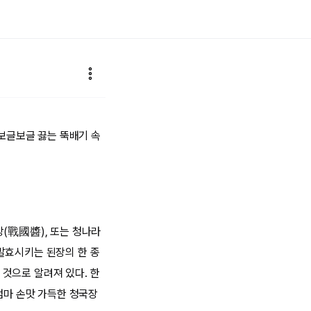
 보글보글 끓는 뚝배기 속
장(戰國醬), 또는 청나라
발효시키는 된장의 한 종
것으로 알려져 있다. 한
엄마 손맛 가득한 청국장