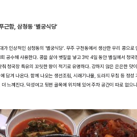
 푸근함, 삼청동 ‘별궁식당’
대가 인상적인 삼청동의 ‘별궁식당’. 무주 구천동에서 생산한 우리 콩으로
 1회 공수해 사용한다. 콩을 삶아 볏짚을 넣고 3박 4일 동안 별실에서 청
 맞춰 청국장 특유의 꼬릿한 향이 적기로 유명하다. 강하지 않은 은은한 맛이
기에 담겨 나온다. 함께 나오는 생선조림, 시래기나물, 도라지 무침 등 정성
 더 느껴진다. 덕성여고 뒷편 골목에 위치해 있어 주차 공간이 따로 없으니