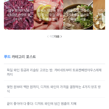
대구 왕거미식당
줄서는 대방어 맛
서울 노포 맛집 B
크리스마
– 50년 손맛의 뭉
집 5 ― 찰진 속
EST 5 – 맛으로
기 좋은 
티기
살의 겨울 별미
기록하는 서울의
렌치 BE
시간
이전
다음
푸드
카테고리 포스트
독일 와인 등급과 리슬링 고르는 법: 카비네트부터 트로켄베렌아우스레제
까지
몇천 원부터 백만 원까지, 디저트 와인의 가격을 결정하는 4가지 양조 방
식
끝이 좋아야 다 좋다: 디저트 와인에 담긴 멈춤의 지혜