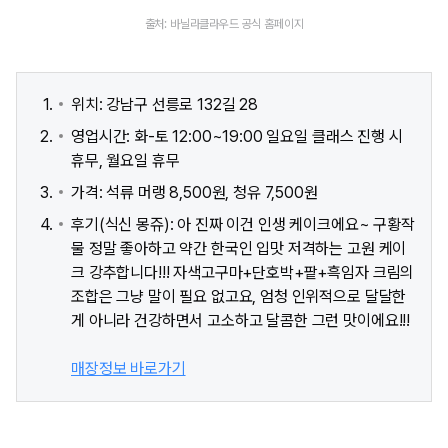
출처: 바닐라클라우드 공식 홈페이지
위치: 강남구 선릉로 132길 28
영업시간: 화-토 12:00~19:00 일요일 클래스 진행 시
휴무, 월요일 휴무
가격: 석류 머랭 8,500원, 청유 7,500원
후기(식신 몽쥬): 아 진짜 이건 인생 케이크에요~ 구황작
물 정말 좋아하고 약간 한국인 입맛 저격하는 고원 케이
크 강추합니다!!! 자색고구마+단호박+팥+흑임자 크림의
조합은 그냥 말이 필요 없고요, 엄청 인위적으로 달달한
게 아니라 건강하면서 고소하고 달콤한 그런 맛이에요!!!
매장정보 바로가기