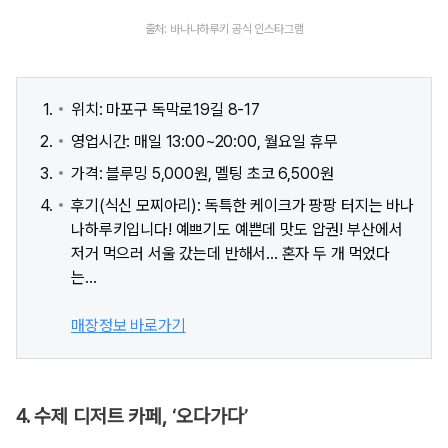
출처: 바나나하루키 공식 인스타그램
위치: 마포구 독막로19길 8-17
영업시간: 매일 13:00~20:00, 월요일 휴무
가격: 블루밍 5,000원, 멜팅 초코 6,500원
후기(식신 모찌아리): 독특한 케이크가 팡팡 터지는 바나
나하루키입니다! 예쁘기도 예쁜데 맛도 압권! 부산에서
저거 먹으러 서울 갔는데 반해서... 혼자 두 개 먹었다
는...
매장정보 바로가기
4. 수제 디저트 카페, ‘오다가다’