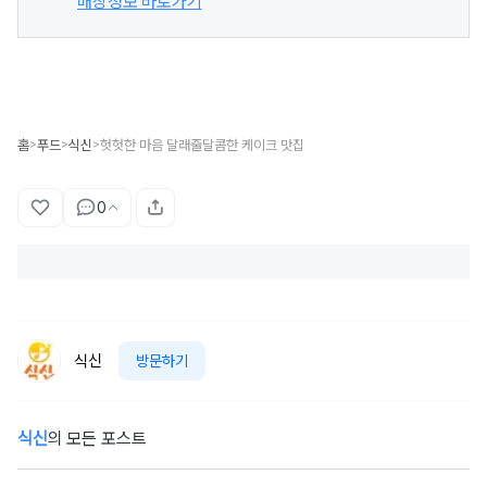
매장정보 바로가기
홈
푸드
식신
헛헛한 마음 달래줄달콤한 케이크 맛집
>
>
>
0
식신
방문하기
식신
의 모든 포스트