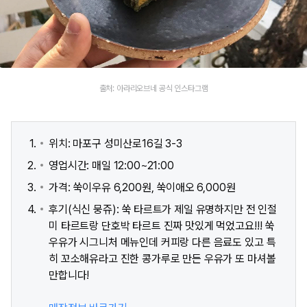
출처: 아라리오브네 공식 인스타그램
위치: 마포구 성미산로16길 3-3
영업시간: 매일 12:00~21:00
가격: 쑥이우유 6,200원, 쑥이애오 6,000원
후기(식신 뭉쥬): 쑥 타르트가 제일 유명하지만 전 인절
미 타르트랑 단호박 타르트 진짜 맛있게 먹었고요!!! 쑥
우유가 시그니처 메뉴인데 커피랑 다른 음료도 있고 특
히 꼬소해유라고 진한 콩가루로 만든 우유가 또 마셔볼
만합니다!