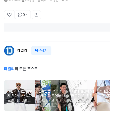
홈
라이프
데일리
상상초월 다이어트 방법 10가지
>
>
>
0
데일리
방문하기
데일리
의 모든 포스트
요즘 40대는 이렇
음주운전 막고, 화
13월의 월급이 '세
“매년 받
게 산다? MZ보다
재 현장 뛰어들
금 폭탄' 안 되려
진, 혹시
트렌디한 ‘영포티’
고..실제로 사람
면? '연말정산' 핵
있는 건
분석
구한 연예인 10
심 꿀팁 A to Z
요?” 10