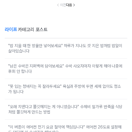
이전
다음
라이프
카테고리 포스트
"밥 지을 때 한 방울만 넣어보세요" 하루가 지나도 갓 지은 밥처럼 밥알이
살아있습니다
"남은 수박은 지퍼백에 담아보세요" 수박 사오자마자 이렇게 해야 나중에
후회 안 합니다
"못 입는 청바지는 꼭 잘라두세요" 욕실과 주방에 두면 세제 없이도 청소
가 됩니다
"오래 치댄다고 쫄깃해지는 게 아니었습니다" 수제비 밀가루 반죽을 식당
처럼 쫄깃하게 만드는 방법
"이 버튼이 에어컨 전기 요금 절약에 핵심입니다" 에어컨 26도로 설정해