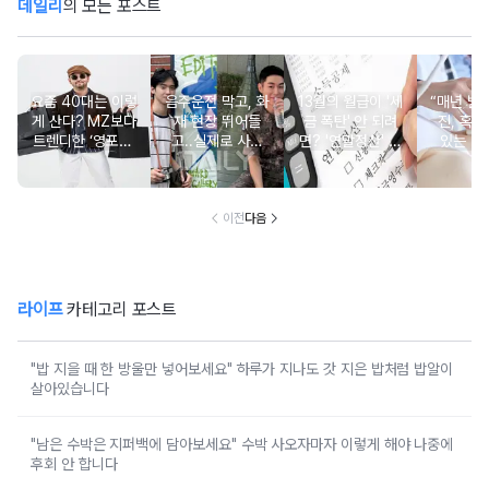
데일리
의 모든 포스트
요즘 40대는 이렇
음주운전 막고, 화
13월의 월급이 '세
“매년 받
게 산다? MZ보다
재 현장 뛰어들
금 폭탄' 안 되려
진, 혹시
트렌디한 ‘영포티’
고..실제로 사람
면? '연말정산' 핵
있는 건
분석
구한 연예인 10
심 꿀팁 A to Z
요?” 10
이전
다음
라이프
카테고리 포스트
"밥 지을 때 한 방울만 넣어보세요" 하루가 지나도 갓 지은 밥처럼 밥알이
살아있습니다
"남은 수박은 지퍼백에 담아보세요" 수박 사오자마자 이렇게 해야 나중에
후회 안 합니다