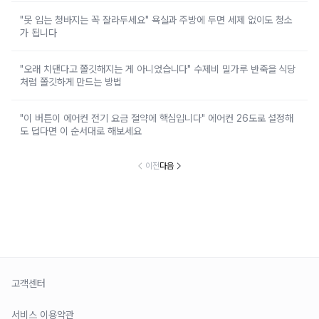
"못 입는 청바지는 꼭 잘라두세요" 욕실과 주방에 두면 세제 없이도 청소
가 됩니다
"오래 치댄다고 쫄깃해지는 게 아니었습니다" 수제비 밀가루 반죽을 식당
처럼 쫄깃하게 만드는 방법
"이 버튼이 에어컨 전기 요금 절약에 핵심입니다" 에어컨 26도로 설정해
도 덥다면 이 순서대로 해보세요
이전
다음
고객센터
서비스 이용약관