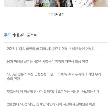
분석
구한 연예인 10
심 꿀팁 A to Z
요?” 10
이전
다음
푸드
카테고리 포스트
20년 뒤 마실 와인을 왜 지금 사는가? 강헌의 스페인 와인 야부리
몸과 마음을 살리는 40년 사찰음식 명장의 자연식 밥상 비결
500년 전통의 부산 금정산성 막걸리, 100% 수제 누룩이 지켜낸 우리
술의 진가
맛없는데 왜 이렇게 장사가 잘되지? | 요리하는 식당만 바보되는 시대
2만 원대 90점 와인, 스페인 와인이 세계 시장에서 살아남은 비결