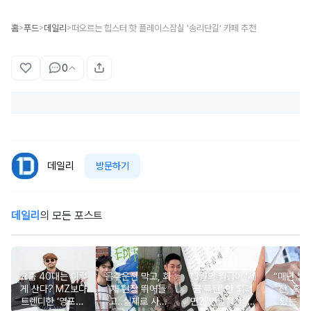
홈
푸드
데일리
떠오르는 힙스터 핫 플레이스잠실 '송리단길' 카페 추천
>
>
>
0
데일리
방문하기
데일리
의 모든 포스트
요즘 40대는 이렇
음주운전 막고, 화
13월의 월급이 '세
“매년 받
게 산다? MZ보다
재 현장 뛰어들
금 폭탄' 안 되려
진, 혹시
트렌디한 ‘영포티’
고..실제로 사람
면? '연말정산' 핵
있는 건