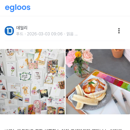
떠오르는 힙스터 핫 플레이스잠실 '송리단길' 카페 추천
데일리
푸드
2026-03-03 09:06
읽음
...