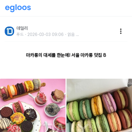
마카롱의 성지라 불리는'서울 마카롱 맛집' 2탄
데일리
푸드
2026-03-03 09:06
읽음
...
마카롱의 대세를 한눈에! 서울 마카롱 맛집 8