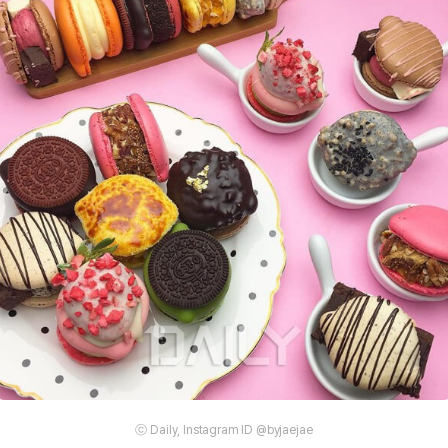
ⓒ Daily, Instagram ID @byjaejae