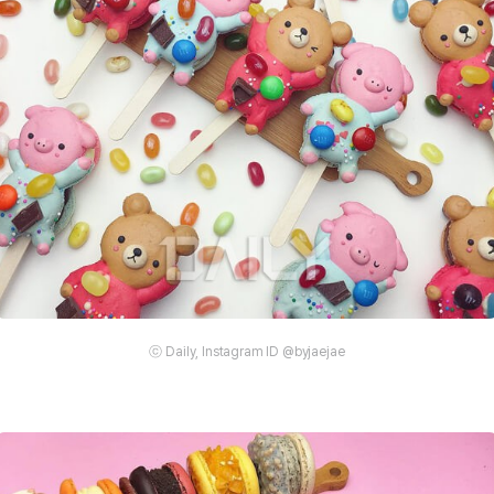
ⓒ Daily, Instagram ID @byjaejae