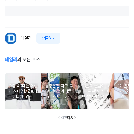
데일리
방문하기
데일리
의 모든 포스트
요즘 40대는 이렇
음주운전 막고, 화
13월의 월급이 '세
“매년 받
게 산다? MZ보다
재 현장 뛰어들
금 폭탄' 안 되려
진, 혹시
트렌디한 ‘영포티’
고..실제로 사람
면? '연말정산' 핵
있는 건
분석
구한 연예인 10
심 꿀팁 A to Z
요?” 10
이전
다음