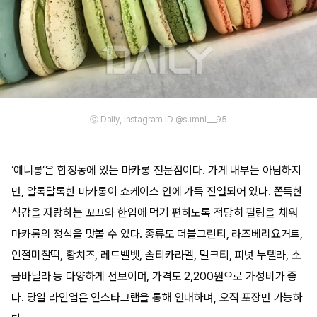
ⓒ Daily, Instagram ID @sumni___95
‘예니롱’은 합정동에 있는 마카롱 전문점이다. 가게 내부는 아담하지
만, 알록달록한 마카롱이 쇼케이스 안에 가득 진열되어 있다. 쫀득한
식감을 자랑하는 꼬끄와 한입에 먹기 편하도록 적당히 필링을 채워
마카롱의 정석을 맛볼 수 있다. 종류도 더블그린티, 라즈베리요거트,
인절미찰떡, 황치즈, 레드벨벳, 솔티카라멜, 밀크티, 피넛 누텔라, 소
금바닐라 등 다양하게 선보이며, 가격도 2,200원으로 가성비가 좋
다. 당일 라인업은 인스타그램을 통해 안내하며, 오직 포장만 가능하