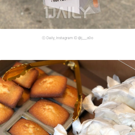
ⓒ Daily, Instagram ID @j___o0o