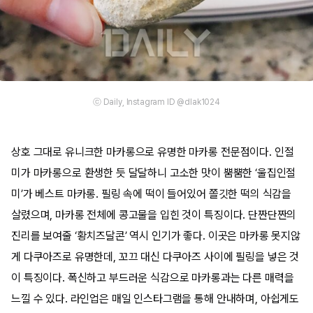
ⓒ Daily, Instagram ID @dlak1024
상호 그대로 유니크한 마카롱으로 유명한 마카롱 전문점이다. 인절
미가 마카롱으로 환생한 듯 달달하니 고소한 맛이 뿜뿜한 ‘울집인절
미’가 베스트 마카롱. 필링 속에 떡이 들어있어 쫄깃한 떡의 식감을
살렸으며, 마카롱 전체에 콩고물을 입힌 것이 특징이다. 단짠단짠의
진리를 보여줄 ‘황치즈달콘’ 역시 인기가 좋다. 이곳은 마카롱 못지않
게 다쿠아즈로 유명한데, 꼬끄 대신 다쿠아즈 사이에 필링을 넣은 것
이 특징이다. 폭신하고 부드러운 식감으로 마카롱과는 다른 매력을
느낄 수 있다. 라인업은 매일 인스타그램을 통해 안내하며, 아쉽게도