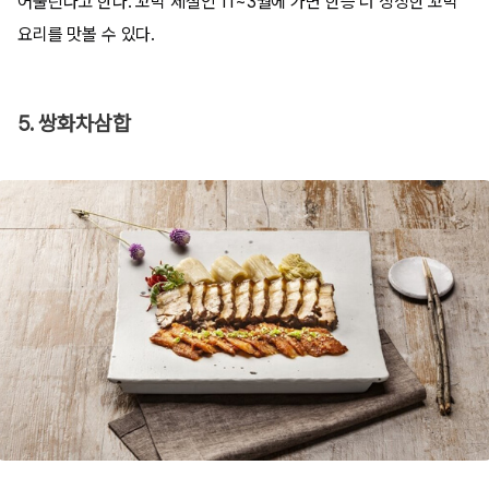
어울린다고 한다. 꼬막 제철인 11~3월에 가면 한층 더 싱싱한 꼬막
요리를 맛볼 수 있다.
5. 쌍화차삼합