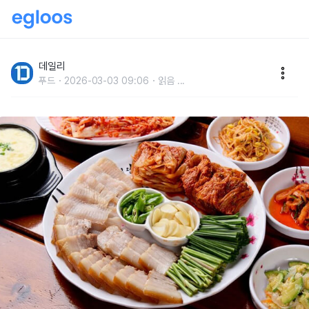
차돌삼합만 알면 섭섭해,찰떡궁합인 다양한 삼합들
데일리
푸드
2026-03-03 09:06
읽음
...