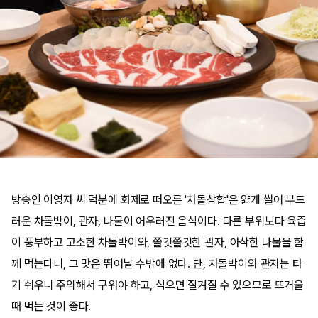
방송인 이영자 씨 덕분에 화제로 떠오른 '차돌삼합'은 얇게 썰어 부드
러운 차돌박이, 관자, 나물이 어우러진 음식이다. 다른 부위보다 육즙
이 풍부하고 고소한 차돌박이와, 쫄깃쫄깃한 관자, 아삭한 나물을 함
께 먹는다니, 그 맛은 뛰어날 수밖에 없다. 단, 차돌박이와 관자는 타
기 쉬우니 주의해서 구워야 하고, 식으면 질겨질 수 있으므로 뜨거울
때 먹는 것이 좋다.