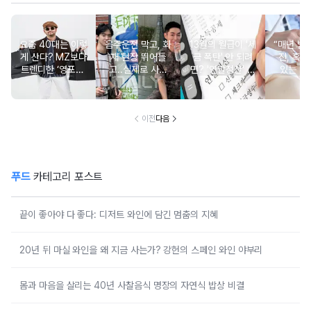
요즘 40대는 이렇
음주운전 막고, 화
13월의 월급이 '세
“매년 받
게 산다? MZ보다
재 현장 뛰어들
금 폭탄' 안 되려
진, 혹시
트렌디한 ‘영포티’
고..실제로 사람
면? '연말정산' 핵
있는 건
분석
구한 연예인 10
심 꿀팁 A to Z
요?” 10
이전
다음
푸드
카테고리 포스트
끝이 좋아야 다 좋다: 디저트 와인에 담긴 멈춤의 지혜
20년 뒤 마실 와인을 왜 지금 사는가? 강헌의 스페인 와인 야부리
몸과 마음을 살리는 40년 사찰음식 명장의 자연식 밥상 비결