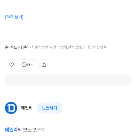
[원문 보기]
홈
푸드
데일리
차돌삼합만 알면 섭섭해,찰떡궁합인 다양한 삼합들
>
>
>
0
데일리
방문하기
데일리
의 모든 포스트