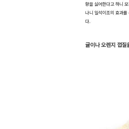
향을 싫어한다고 하니 모
나니 일석이조의 효과를 누
다.
귤이나 오렌지 껍질