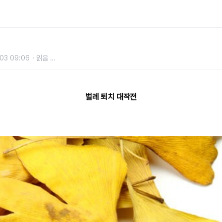
는 생활 속 꿀팁
03 09:06
읽음
...
벌레 퇴치 대작전